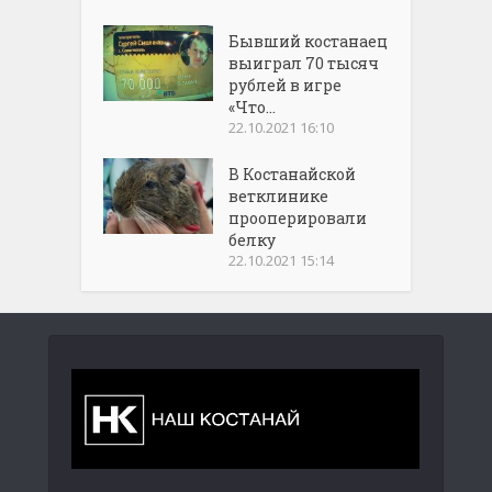
Бывший костанаец
выиграл 70 тысяч
рублей в игре
«Что...
22.10.2021 16:10
В Костанайской
ветклинике
прооперировали
белку
22.10.2021 15:14