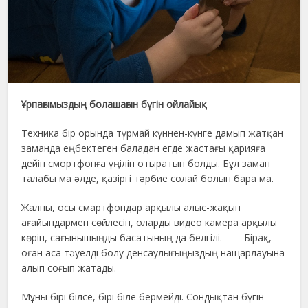
Ұрпағымыздың болашағын бүгін ойлайық
Техника бір орында тұрмай күннен-күнге дамып жатқан
заманда еңбектеген баладан егде жастағы қарияға
дейін смортфонға үңіліп отыратын болды. Бұл заман
талабы ма әлде, қазіргі тәрбие солай болып бара ма.
Жалпы, осы смартфондар арқылы алыс-жақын
ағайындармен сөйлесіп, оларды видео камера арқылы
көріп, сағынышыңды басатының да белгілі. Бірақ,
оған аса тәуелді болу денсаулығыңыздың нащарлауына
алып соғып жатады.
Мұны бірі білсе, бірі біле бермейді. Сондықтан бүгін