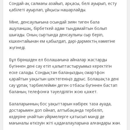
Сондай-ақ салмағы азайып, арқасы, белі ауырып, есту
қабілеті ауырлап, ұйқысы нашарлайды.
Міне, денсаулығына осындай зиян тиген бала
ашуланшақ, бірбеткей адам тыңдамайтын болып
шығады. Оның сыртында денсаулығы сыр беріп,
кішкентайынан ем қабылдап, дәрі-дәрмектің көмегіне
жүгінеді.
Бұл біріншіден ел болашағына айналар жастарды
бүгіннен дені сау етіп қалыптастыруымыз керектігін
еске салады. Сондықтан балаңыздың смартфон
қарайтын уақытын шектегеніңіз дұрыс. Болашақта дені
сау ұрпақ тәрбиелеймін деген отбасы бүгіннен бастап
баланың телефонға тәуелділігін жою қажет.
Балаларынның бос уақыттарын көбірек таза ауада,
достарымен доп ойнап, алтыбақанда тербеліп,
өздеріне үнайтын үйірмелерге қатысып мәнді де
мағыналы өткізуін жіті қадағалауларына алғандары жөн.