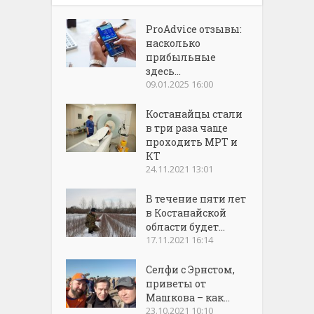
ProAdvice отзывы:
насколько
прибыльные
здесь...
09.01.2025 16:00
Костанайцы стали
в три раза чаще
проходить МРТ и
КТ
24.11.2021 13:01
В течение пяти лет
в Костанайской
области будет...
17.11.2021 16:14
Селфи с Эрнстом,
приветы от
Машкова – как...
23.10.2021 10:10