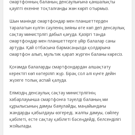
смартфонның баланың денсаулығына қаншалықты
қауіпті екеніне тоқталғанды жөн көріп отырмыз.
Шын мәнінде смартфондар мен планшеттерден
таралатын күлгін сәуленің зияны өте көп деп денсаулық
сақтау министрлігі дабыл қағуда. Қазіргі таңда
смартфондар мен планшеттерге үйір балалар саны
артуды. Қай отбасына бармасаңызда қолдарына
смартфон алып, мультик қарап жүрген баланы көресіз.
Қоғамда балаларды смартфондардан алшақтату
керектігі көп көтеріліп жүр. Бірақ сол әлі күнге дейін
жүзеге толық аспай қалуда.
Еліміздің денсаулық сақтау министрлігінің
хабарлауынша смартфонға тәуелді баланың ми
құрылысының дамуы баяулайды, маңайындағы
жандарды қабылдауы өзгереді, жалпы дамуы, сөйлеу
қабілеті, есте сақтау қабілеті бәсеңдейді, белсенділігі
жойылады.