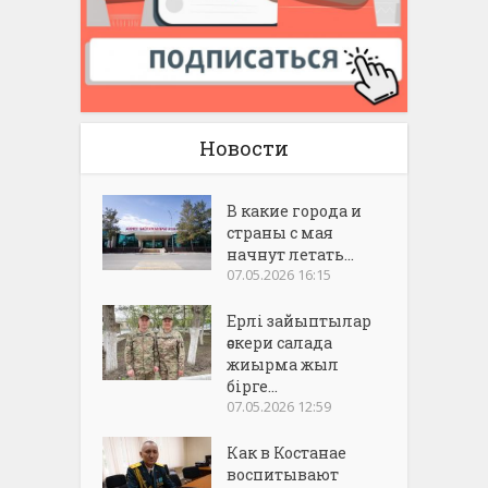
Новости
В какие города и
страны с мая
начнут летать...
07.05.2026 16:15
Ерлі зайыптылар
әскери салада
жиырма жыл
бірге...
07.05.2026 12:59
Как в Костанае
воспитывают