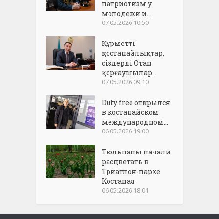
патриотизм у
молодежи и...
07.05.2026 10:50
Құрметті
қостанайлықтар,
сіздерді Отан
қорғаушылар...
07.05.2026 09:10
Duty free открылся
в костанайском
международном...
06.05.2026 19:00
Тюльпаны начали
расцветать в
Триатлон-парке
Костаная
06.05.2026 18:01