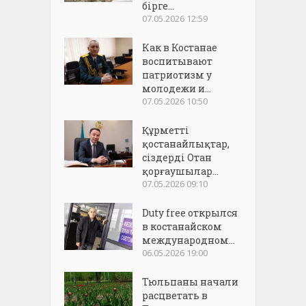
бірге...
07.05.2026 12:59
Как в Костанае
воспитывают
патриотизм у
молодежи и...
07.05.2026 10:50
Құрметті
қостанайлықтар,
сіздерді Отан
қорғаушылар...
07.05.2026 09:10
Duty free открылся
в костанайском
международном...
06.05.2026 19:00
Тюльпаны начали
расцветать в