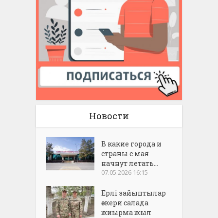
Новости
В какие города и
страны с мая
начнут летать...
07.05.2026 16:15
Ерлі зайыптылар
әскери салада
жиырма жыл