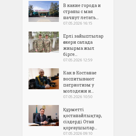
В какие города и
страны с мая
начнут летать...
07.05.2026 16:15
Ерлі зайыптылар
әскери салада
жиырма жыл
бірге...
07.05.2026 12:59
Как в Костанае
воспитывают
патриотизм у
молодежи и...
07.05.2026 10:50
Құрметті
қостанайлықтар,
сіздерді Отан
қорғаушылар...
07.05.2026 09:10