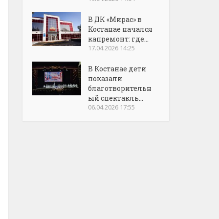
В ДК «Мирас» в
Костанае начался
капремонт: где...
17.04.2026 14:25
В Костанае дети
показали
благотворительн
ый спектакль...
06.04.2026 17:55