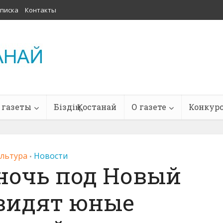
писка
Контакты
 газеты
Біздің Қостанай
О газете
Конкур
ультура
Новости
•
 ночь под Новый
увидят юные