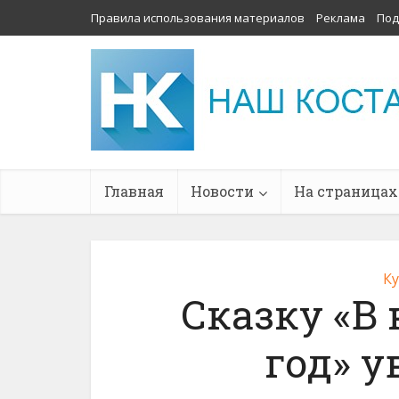
Правила использования материалов
Реклама
Под
Главная
Новости
На страницах
К
Сказку «В
год» 