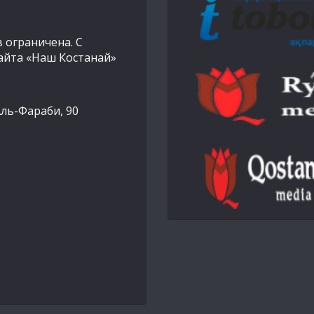
 ограничена. С
айта «Наш Костанай»
Аль-Фараби, 90