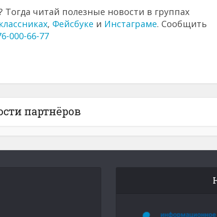
 Тогда читай полезные новости в группах
классниках
,
Фейсбуке
и
Инстаграме
. Сообщить
76-000-66-77
ости партнёров