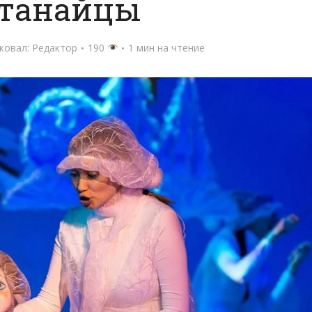
станайцы
ковал:
Редактор
190
1 мин на чтение