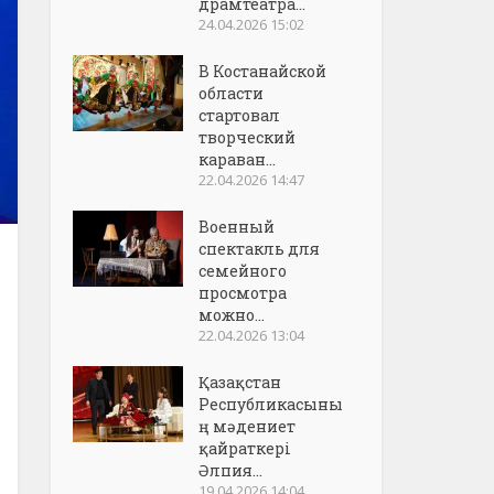
драмтеатра...
24.04.2026 15:02
В Костанайской
области
стартовал
творческий
караван...
22.04.2026 14:47
Военный
спектакль для
семейного
просмотра
можно...
22.04.2026 13:04
Қазақстан
Республикасыны
ң мәдениет
қайраткері
Әлпия...
19.04.2026 14:04