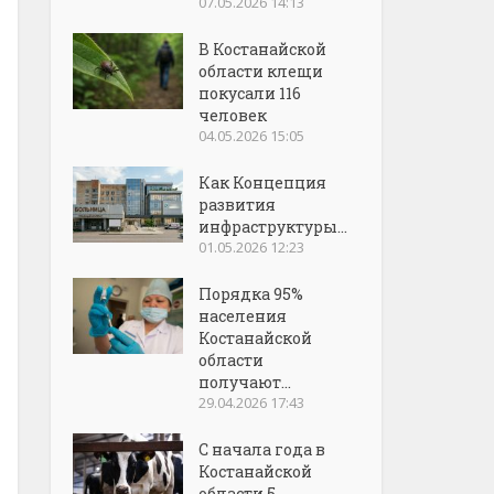
07.05.2026 14:13
В Костанайской
области клещи
покусали 116
человек
04.05.2026 15:05
Как Концепция
развития
инфраструктуры...
01.05.2026 12:23
Порядка 95%
населения
Костанайской
области
получают...
29.04.2026 17:43
С начала года в
Костанайской
области 5