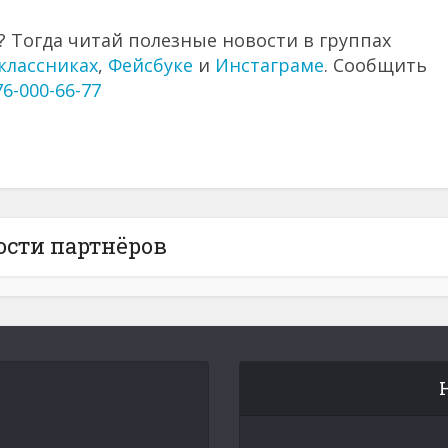
 Тогда читай полезные новости в группах
классниках
,
Фейсбуке
и
Инстаграме
. Сообщить
76-000-66-77
ости партнёров