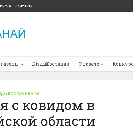
писка
Контакты
 газеты
Біздің Қостанай
О газете
Конкур
дравоохранение
я с ковидом в
йской области