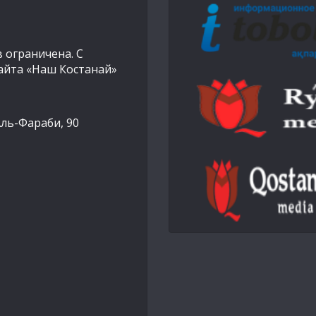
 ограничена. С
айта «Наш Костанай»
Аль-Фараби, 90