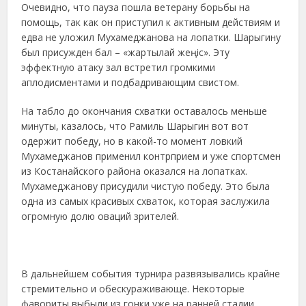
Очевидно, что пауза пошла ветерану борьбы на
помощь, так как он приступил к активным действиям и
едва не уложил Мухамеджанова на лопатки. Шарыгину
был присужден бал – «жартылай жеңіс». Эту
эффектную атаку зал встретил громкими
аплодисментами и подбадривающим свистом.
На табло до окончания схватки оставалось меньше
минуты, казалось, что Рамиль Шарыгин вот вот
одержит победу, но в какой-то момент ловкий
Мухамеджанов применил контрприем и уже спортсмен
из Костанайского района оказался на лопатках.
Мухамеджанову присудили чистую победу. Это была
одна из самых красивых схваток, которая заслужила
огромную долю оваций зрителей.
В дальнейшем события турнира развязывались крайне
стремительно и обескураживающе. Некоторые
фавориты выбыли из гонки уже на ранней стадии.