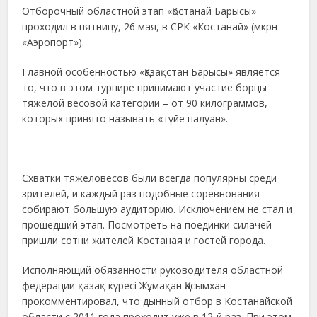
Отборочный областной этап «Қостанай Барысы»
проходил в пятницу, 26 мая, в СРК «Костанай» (мкрн
«Аэропорт»).
Главной особенностью «Қазақстан Барысы» является
то, что в этом турнире принимают участие борцы
тяжелой весовой категории – от 90 килограммов,
которых принято называть «түйе палуан».
Схватки тяжеловесов были всегда популярны среди
зрителей, и каждый раз подобные соревнования
собирают большую аудиторию. Исключением не стал и
прошедший этап. Посмотреть на поединки силачей
пришли сотни жителей Костаная и гостей города.
Исполняющий обязанности руководителя областной
федерации қазақ күресі Жұмақан Қасымхан
прокомментировал, что дынный отбор в Костанайской
области с 2011 года проходит уже в 12-й раз. При этом