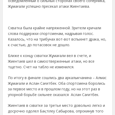
осведомленный о сильных сторонах своего соперника,
Жұмағали успешно пресекал атаки Жиентаева.
Схватка была крайне напряженной. Зрители кричали
слова поддержки спортсменам, надрывая голос.
Казалось, что на трибунах вот-вот вспыхнет драка, но,
к счастью, до потасовок не дошло.
Ближе к концу схватки Жұмағали вел в счете, и
Жиентаев шел в самоотверженные атаки, но все
тщетно. Счет на табло не изменился.
По итогу в финале сошлись два аркалыкчанина – Алмас
Жұмағали и Аслан Сағитбек. Оба спортсмена боролись
за первое место и в прошлом году, но на этот раз в
упорной борьбе сильнее оказался Аслан Сағитбек.
Жиентаев в схватке за третье место довольно легко и
досрочно одолел Бақтілеу Сабырова, опрокинув того