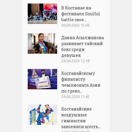
В Костанае на
фестивале Soulful
battle свое...
30.04.2026 15:06
Даяна Асылжанова
развивает тайский
бокс среди
девушек
24.04.2026 12:18
Костанайскому
финалисту
чемпионата Азии
по греко...
24.04.2026 11:42
Костанайские
воздушные
гимнастки
завоевали шесть...