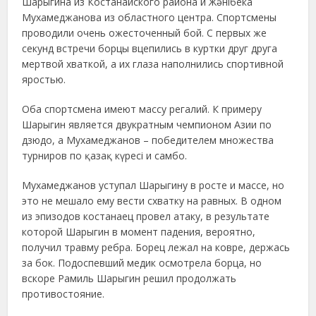
Шарыгина из Костанайского района и Жәнібека
Мухамеджанова из областного центра. Спортсмены
проводили очень ожесточенный бой. С первых же
секунд встречи борцы вцепились в куртки друг друга
мертвой хваткой, а их глаза наполнились спортивной
яростью.
Оба спортсмена имеют массу регалий. К примеру
Шарыгин является двукратным чемпионом Азии по
дзюдо, а Мухамеджанов – победителем множества
турниров по қазақ күресі и самбо.
Мухамеджанов уступал Шарыгину в росте и массе, но
это не мешало ему вести схватку на равных. В одном
из эпизодов костанаец провел атаку, в результате
которой Шарыгин в момент падения, вероятно,
получил травму ребра. Борец лежал на ковре, держась
за бок. Подоспевший медик осмотрела борца, но
вскоре Рамиль Шарыгин решил продолжать
противостояние.