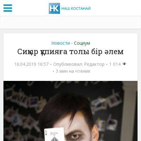
Новости
Социум
•
Сиқыр құпияға толы бір әлем
16.04.2019 16:57
Опубликовал:
Редактор
1 014
3 мин на чтение