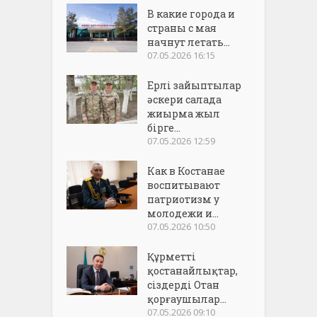
В какие города и
страны с мая
начнут летать...
07.05.2026 16:15
Ерлі зайыптылар
әскери салада
жиырма жыл
бірге...
07.05.2026 12:59
Как в Костанае
воспитывают
патриотизм у
молодежи и...
07.05.2026 10:50
Құрметті
қостанайлықтар,
сіздерді Отан
қорғаушылар...
07.05.2026 09:10