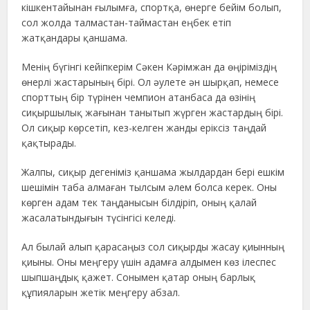
кішкентайынан ғылымға, спортқа, өнерге бейім болып,
сол жолда талмастан-таймастан еңбек етіп
жатқандары қаншама.
Менің бүгінгі кейіпкерім Сәкен Кәрімжан да өңіріміздің
өнерлі жастарының бірі. Ол әулете ән шырқап, немесе
спорттың бір түрінен чемпион атанбаса да өзінің
сиқыршылық жағынан танытып жүрген жастардың бірі.
Ол сиқыр көрсетіп, кез-келген жанды еріксіз таңдай
қақтырады.
Жалпы, сиқыр дегеніміз қаншама жылдардан бері ешкім
шешімін таба алмаған тылсым әлем болса керек. Оны
көрген адам тек таңданысын білдіріп, оның қалай
жасалатындығын түсінгісі келеді.
Ал былай алып қарасаңыз сол сиқырды жасау қиынның
қиыны. Оны меңгеру үшін адамға алдымен көз ілеспес
шыпшаңдық қажет. Сонымен қатар оның барлық
құпияларын жетік меңгеру абзал.