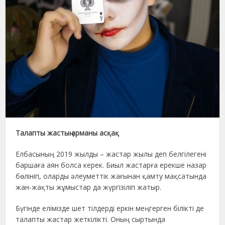
Талапты жасты
ң арманы асқақ
Елбасының 2019 жылды – жастар жылы деп белгілегені
баршаға аян болса керек. Биыл жастарға ерекше назар
бөлініп, оларды әлеуметтік жағынан қамту мақсатында
жан-жақты жұмыстар да жүргізіліп жатыр.
Бүгінде елімізде шет тілдерді еркін меңгерген білікті де
талапты жастар жеткілікті. Оның сыртында