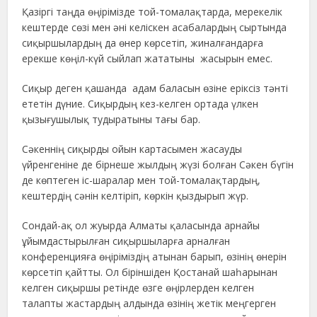
Қазіргі таңда өңірімізде той-томалақтарда, мерекелік
кештерде сөзі мен әні келіскен асабалардың сыртында
сиқыршылардың да өнер көрсетіп, жиналғандарға
ерекше көңіл-күй сыйлап жататыны жасырын емес.
Сиқыр деген қашанда адам баласын өзіне еріксіз тәнті
ететін дүние. Сиқырдың кез-келген ортада үлкен
қызығушылық тудыратыны тағы бар.
Сәкеннің сиқырды ойын картасымен жасауды
үйренгеніне де бірнеше жылдың жүзі болған Сәкен бүгін
де көптеген іс-шаралар мен той-томалақтардың,
кештердің сәнін келтіріп, көркін қыздырып жүр.
Сондай-ақ ол жуырда Алматы қаласында арнайы
ұйымдастырылған сиқыршыларға арналған
конференцияға өңіріміздің атынан барып, өзінің өнерін
көрсетіп қайтты. Ол біріншіден Қостанай шаһарынан
келген сиқыршы ретінде өзге өңірлерден келген
талапты жастардың алдында өзінің жетік меңгерген