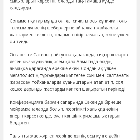
сықырларын көрсетіп, оларды таң-тамаша күйде
қалдырды.
Сонымен қатар мұнда ол өзі сияқты осы құпияға толы
тылсым дүниенің шеберлеріне айналған жайдарлы
жастармен кездесіп, олармен пікір алмасып, өзіне үлкен
ой түйді.
Осы ретте Сәкеннің айтуына қарағанда, сиқыршыларға
деген қызығушылық әсем қала Алматыда біздің
аймаққа қарағанда ерекше екен. Сондай-ақ үлкен
мегаполистің тұрғындары көптеген сәні мен салтанаты
жарасқан тойханаларда қуаныштарын атап өтіп, сол
кешке дарынды жастарды көптеп шақыратын көрінеді.
Конференцияға барған сапарында Сәкен де бірнеше
мейрамханаларда болып, жергілікті халыққа өзінің
өнерін көрсеткенде, оған көпшілік ризашылықтарын
білдірген.
Талыпты жас жүрген жерінде өзінің осы күнге дейін