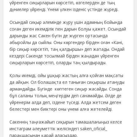
үйренген сиқырларын көрсетіп, өзгелерден де тың
дүниелер үйренді. Үнемі үлкен ізденіс үстінде жүреді.
Осындай сиқыр әлемінде жүру үшін адамның бойында
соған деген икемділік пен дарын болуы қажет. Осындай
дарынды жас Сакен бүгін де жүрген ортасында
абыройлы да сыйлы. Оны көргендер бірден оған «Кәні,
бір сиқыр көрсетіп, таң қалдыршы» деп жатады. Ондай
кездері Сәкенде тосылмай бірден жаңадан үйренген
сиқырларын көрсетіп, оларды таң қылдырады.
Қолы икемді, ойы ұшқыр жастың алға қойған мақсаты
да айқын. Ол болашақта ел таныған сиқыршы атануды
армандайды. Бүгінде көптеген сиқыр жасайды. Сонда
бұл саланы толық меңгердім деп санамайды. Әлде де
үйренерім алда деп, іздене түседі. Алда жетсем деген
белестері мен биіктері оны үнемі алға жетелейді.
Сакеннің таңғажайып сиқырын тамашалағыңыз келсе
инстаграм әлеуметтік желісіндегі saken_oficial_
парақшасынан қарай аласыздар.