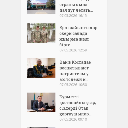
страны с мая
начнут летать...
07.05.2026 16:15
Ерлі зайыптылар
әскери салада
жиырма жыл
бірге...
07.05.2026 12:59
Как в Костанае
воспитывают
патриотизм у
молодежи и...
07.05.2026 10:50
Құрметті
қостанайлықтар,
сіздерді Отан
қорғаушылар...
07.05.2026 09:10