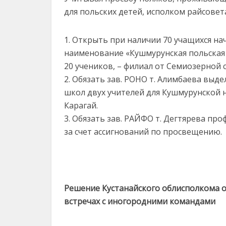
для польских детей, исполком райсовет
1. Открыть при наличии 70 учащихся на
наименование «Кушмурунская польская н
20 учеников, – филиал от Семиозерной
2. Обязать зав. РОНО т. Алимбаева выд
школ двух учителей для Кушмурунской н
Карагай.
3. Обязать зав. РАЙФО т. Дегтярева п
за счет ассигнований по просвещению.
Решение Кустанайского облисполкома о
встречах с иногородними командами