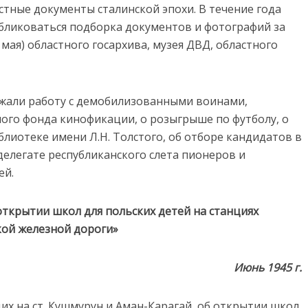
стные документы сталинской эпохи. В течение года
убликоваться подборка документов и фотографий за
мая) областного госархива, музея ДВД, областного
жали работу с демобилизованными воинами,
ого фонда кинофикации, о розыгрыше по футболу, о
лиотеке имени Л.Н. Толстого, об отборе кандидатов в
делегате республиканского слета пионеров и
ей.
ткрытии школ для польских детей на станциях
кой железной дороги»
Июнь 1945 г.
х на ст. Кушмурун и Аман-Карагай, об открытии школ