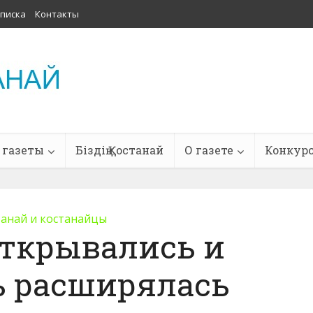
писка
Контакты
 газеты
Біздің Қостанай
О газете
Конкур
танай и костанайцы
ткрывались и
ь расширялась