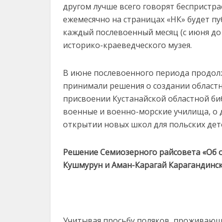
другом лучше всего говорят беспристра
ежемесячно на страницах «НК» будет п
каждый послевоенный месяц (с июня до 
историко-краеведческого музея.
В июне послевоенного периода продол
принимали решения о создании областн
присвоении Кустанайской областной биб
военные и военно-морские училища, о 
открытии новых школ для польских дет
Решение Семиозерного райсовета «Об о
Кушмурун и Аман-Карагай Карагандинс
Учитывая просьбу поляков, проживающи