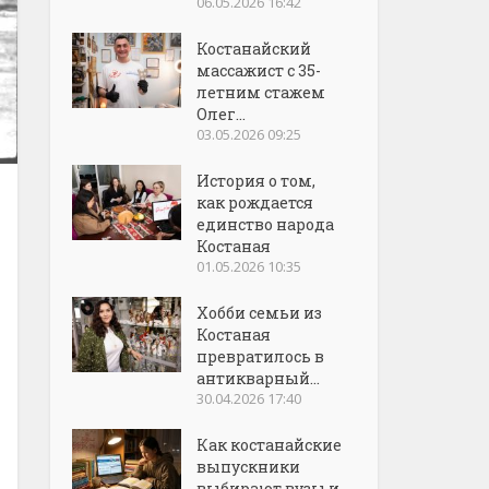
06.05.2026 16:42
Костанайский
массажист с 35-
летним стажем
Олег...
03.05.2026 09:25
История о том,
как рождается
единство народа
Костаная
01.05.2026 10:35
Хобби семьи из
Костаная
превратилось в
антикварный...
30.04.2026 17:40
Как костанайские
выпускники
выбирают вузы и