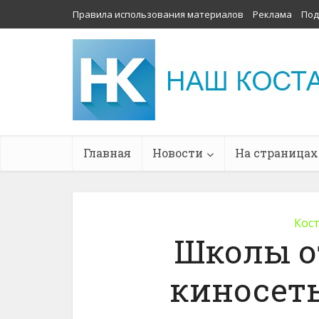
Правила использования материалов
Реклама
Под
Главная
Новости
На страницах
Кос
Школы о
киносет