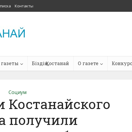
писка
Контакты
 газеты
Біздің Қостанай
О газете
Конкур
Социум
 Костанайского
а получили