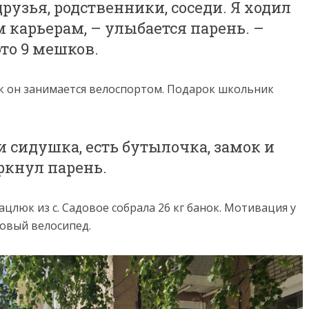
рузья, родственники, соседи. Я ходил
 карьерам, – улыбается парень. –
 это 9 мешков.
ак он занимается велоспортом. Подарок школьник
 сидушка, есть бутылочка, замок и
ркнул парень.
цлюк из с. Садовое собрала 26 кг банок. Мотивация у
новый велосипед.