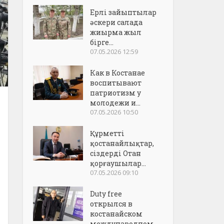
Ерлі зайыптылар
әскери салада
жиырма жыл
бірге...
07.05.2026 12:59
Как в Костанае
воспитывают
патриотизм у
молодежи и...
07.05.2026 10:50
Құрметті
қостанайлықтар,
сіздерді Отан
қорғаушылар...
07.05.2026 09:10
Duty free
открылся в
костанайском
международном..