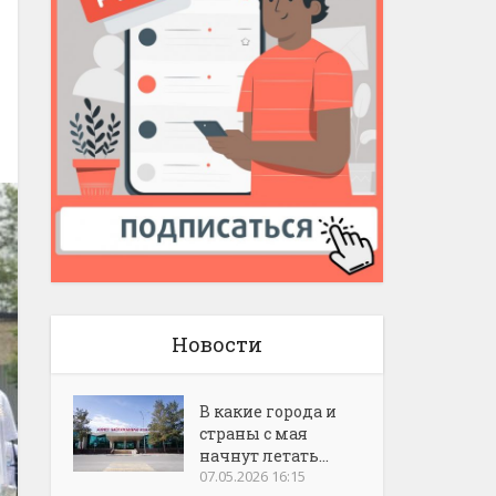
Новости
В какие города и
страны с мая
начнут летать...
07.05.2026 16:15