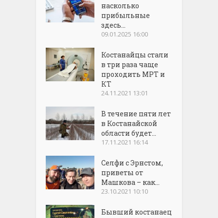
насколько
прибыльные
здесь...
09.01.2025 16:00
Костанайцы стали
в три раза чаще
проходить МРТ и
КТ
24.11.2021 13:01
В течение пяти лет
в Костанайской
области будет...
17.11.2021 16:14
Селфи с Эрнстом,
приветы от
Машкова – как...
23.10.2021 10:10
Бывший костанаец