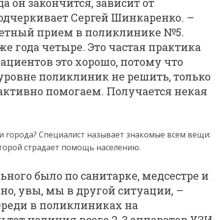
а он закончится, зависит от
подчеркивает Сергей Шинкаренко. –
жетный прием в поликлинике №5.
е года четыре. Это частая практика
ациентов это хорошо, потому что
уровне поликлиник не решить, только
 активно помогаем. Получается некая
и города? Специалист называет знакомые всем вещи:
оторой страдает помощь населению.
ьного было по санитарке, медсестре и
 но, увы, мы в другой ситуации, –
ереди в поликлиниках на
льтат наличия всего 2-3 аппаратов УЗИ