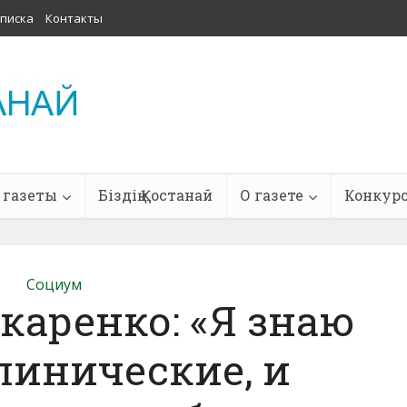
писка
Контакты
 газеты
Біздің Қостанай
О газете
Конкур
Социум
каренко: «Я знаю
линические, и