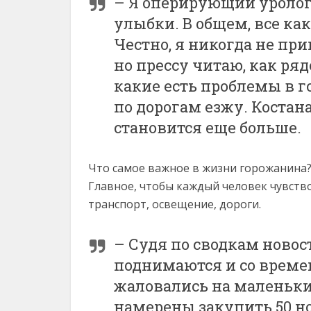
– Я оперирующий уролог.
улыбки. В общем, все как
Честно, я никогда не пр
но прессу читаю, как ря
какие есть проблемы в г
по дорогам езжу. Костан
становится еще больше.
Что самое важное в жизни горожанина?
Главное, чтобы каждый человек чувств
транспорт, освещение, дороги.
– Судя по сводкам новос
поднимаются и со време
жаловались на маленькие
намерены закупить 50 н