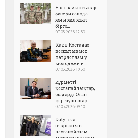
Ерлі зайыптылар
әскери салада
жиырма жыл
бірге...
07.05.2026 12:59
Как в Костанае
воспитывают
патриотизм у
молодежи и...
07.05.2026 10:50
Құрметті
қостанайлықтар,
сіздерді Отан
қорғаушылар...
07.05.2026 09:10
Duty free
открылся в
костанайском
международном..