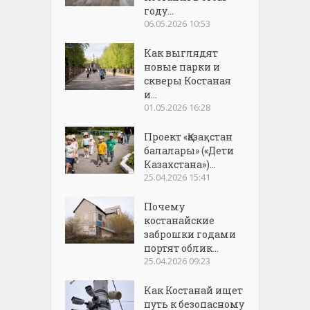
году...
06.05.2026 10:53
Как выглядят
новые парки и
скверы Костаная
и...
01.05.2026 16:28
Проект «Қазақстан
балалары» («Дети
Казахстана»)...
25.04.2026 15:41
Почему
костанайские
заброшки годами
портят облик...
25.04.2026 09:23
Как Костанай ищет
путь к безопасному