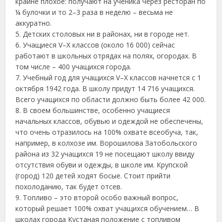
крайне плохое: получают на ученика через ресторан по
¼ булочки и то 2–3 раза в неделю – весьма не
аккуратно.
5. Детских столовых ни в районах, ни в городе нет.
6. Учащиеся V–X классов (около 16 000) сейчас
работают в школьных отрядах на полях, огородах. В
том числе – 400 учащихся города.
7. Учебный год для учащихся V–X классов начнется с 1
октября 1942 года. В школу придут 14 716 учащихся.
Всего учащихся по области должно быть более 42 000.
8. В своем большинстве, особенно учащиеся
начальных классов, обувью и одеждой не обеспечены,
что очень отразилось на 100% охвате всеобуча, так,
например, в колхозе им. Ворошилова Затобольского
района из 32 учащихся 19 не посещают школу ввиду
отсутствия обуви и одежды, в школе им. Крупской
(город) 120 детей ходят босые. Стоит прийти
похолоданию, так будет отсев.
9. Топливо – это второй особо важный вопрос,
который решает 100% охват учащихся обучением… В
школах города Кустаная положение с топливом