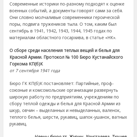
Современные историки по-разному подходят к оценке
военных событий, а документы говорят сами за себя.
Они словно молчаливые современники героической
поры, подвига тружеников тыла. О том, каким был
сентябрь в 1941, 1942, 1943, 1944, 1945 годах по
материалам областного госархива, в статье «НК».
О сборе среди населения теплых вещей и белья для
Красной Армии. Протокол № 100 Бюро Кустанайского
Горкома КП(б)К
от 7 сентября 1941 года
Бюро ГК КП(б)К постановляет: Партийные, проф-
союзные и комсомольские организации развернуть
широкую работу по предприятиям, учреждениям по
сбору теплой одежды и белья для Красной Армии из
шкур, овчин – выделанных и невыделанных, валенок,
теплого белья, шерсти, рукавиц, шапок-ушанок, ватных
рукавиц.
Члены бюро тт. Журин, Хрусталева, Тюшев,