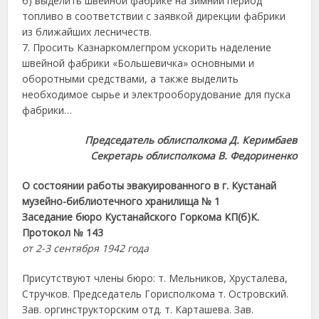
б) выделить швейной фабрике на зимний период
топливо в соответствии с заявкой дирекции фабрики
из ближайших лесничеств.
7. Просить Казнаркомлегпром ускорить наделение
швейной фабрики «Большевичка» основными и
оборотными средствами, а также выделить
необходимое сырье и электрооборудование для пуска
фабрики…
Председатель облисполкома Д. Керимбаев
Секретарь облисполкома В. Федориненко
О состоянии работы эвакуированного в г. Кустанай
музейно-библиотечного хранилища № 1
Заседание бюро Кустанайского Горкома КП(б)К.
Протокол № 143
от 2-3 сентября 1942 года
Присутствуют члены бюро: т. Мельников, Хрусталева,
Стручков. Председатель Горисполкома т. Островский.
Зав. оргинструкторским отд. т. Карташева. Зав.