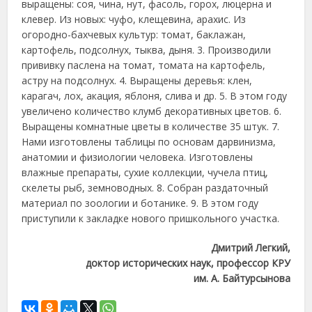
выращены: соя, чина, нут, фасоль, горох, люцерна и
клевер. Из новых: чуфо, клещевина, арахис. Из
огородно-бахчевых культур: томат, баклажан,
картофель, подсолнух, тыква, дыня. 3. Производили
прививку паслена на томат, томата на картофель,
астру на подсолнух. 4. Выращены деревья: клен,
карагач, лох, акация, яблоня, слива и др. 5. В этом году
увеличено количество клумб декоративных цветов. 6.
Выращены комнатные цветы в количестве 35 штук. 7.
Нами изготовлены таблицы по основам дарвинизма,
анатомии и физиологии человека. Изготовлены
влажные препараты, сухие коллекции, чучела птиц,
скелеты рыб, земноводных. 8. Собран раздаточный
материал по зоологии и ботанике. 9. В этом году
приступили к закладке нового пришкольного участка.
Дмитрий Легкий,
доктор исторических наук, профессор КРУ
им. А. Байтурсынова