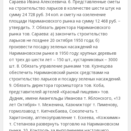
Сараева Ивана Алексеевича. 6. Представленные сметы
на строительство ларьков в количестве шести штук на
сумму 24 728 руб. 34 коп. и смету на озеленение
площади Наримановского рынка на сумму 12 468 руб. −
утвердить. 7. Обязать директора Наримановского
рынка тов. Сараева: а) закончить строительство
ларьков не позднее 20 октября 1950 года; б)
произвести посадку зеленых насаждений на
Наримановском рынке в 1950 году: крупных деревьев
от трех до шести лет – 150 шт., кустарниковых − 3000
шт. 8. Обязать управление рынками тов. Кузнецова
обеспечить Наримановский рынок средствами на
строительство ларьков и посадку зеленых насаждений.
9. Обязать директора горсмешторга тов. Коба,
представителей артелей «Красный пищевик» тов.
Дудник, имени Амангельды Иманова т. Яблонского, «13
лет Октября» т. Меженина, Казкнижторг т. Пименову,
гормолзавод т. Кипчекбаева, Союзпечать т.
Харитонову, аптекоуправление т. Ескеева, «Кожхимик»
т. Степанова развернуть торговлю на Наримановском
рынке. 10. Контроль за выполнением настоящего