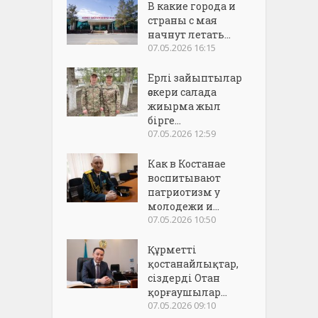
В какие города и
страны с мая
начнут летать...
07.05.2026 16:15
Ерлі зайыптылар
әскери салада
жиырма жыл
бірге...
07.05.2026 12:59
Как в Костанае
воспитывают
патриотизм у
молодежи и...
07.05.2026 10:50
Құрметті
қостанайлықтар,
сіздерді Отан
қорғаушылар...
07.05.2026 09:10