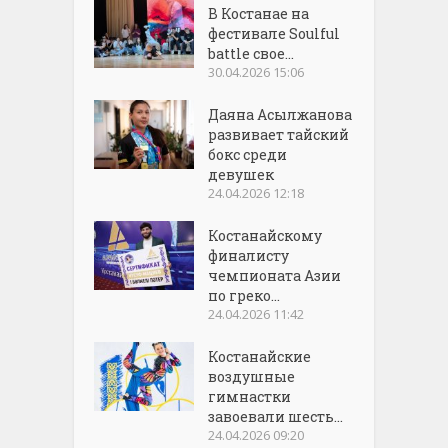
В Костанае на
фестивале Soulful
battle свое...
30.04.2026 15:06
Даяна Асылжанова
развивает тайский
бокс среди
девушек
24.04.2026 12:18
Костанайскому
финалисту
чемпионата Азии
по греко...
24.04.2026 11:42
Костанайские
воздушные
гимнастки
завоевали шесть...
24.04.2026 09:20