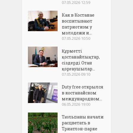
07.05.2026 12:59
Как в Костанае
воспитывают
патриотизм у
молодежи и...
07.05.2026 10:50
Құрметті
қостанайлықтар,
сіздерді Отан
қорғаушылар...
07.05.2026 09:10
Duty free открылся
в костанайском
международном...
06.05.2026 19:00
Тюльпаны начали
расцветать в
Триатлон-парке