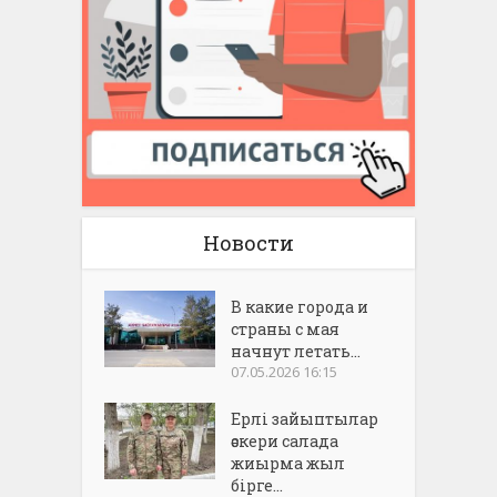
Новости
В какие города и
страны с мая
начнут летать...
07.05.2026 16:15
Ерлі зайыптылар
әскери салада
жиырма жыл
бірге...