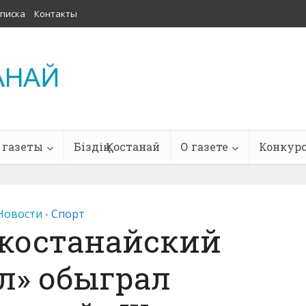
писка
Контакты
 газеты
Біздің Қостанай
О газете
Конкур
Новости
Спорт
•
 костанайский
л» обыграл