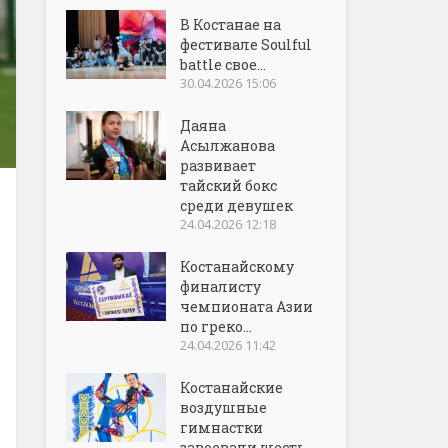
В Костанае на
фестивале Soulful
battle свое...
30.04.2026 15:06
Даяна
Асылжанова
развивает
тайский бокс
среди девушек
24.04.2026 12:18
Костанайскому
финалисту
чемпионата Азии
по греко...
24.04.2026 11:42
Костанайские
воздушные
гимнастки
завоевали шесть...