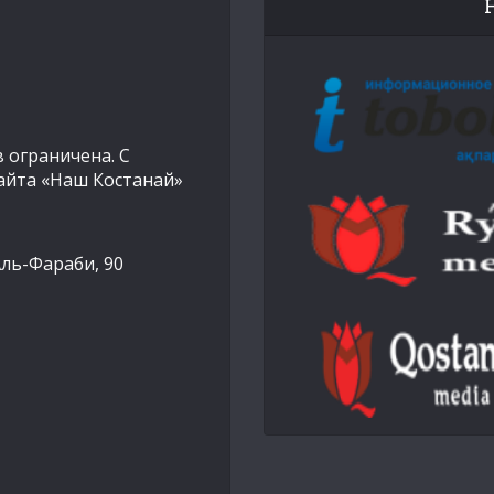
 ограничена. С
айта «Наш Костанай»
Аль-Фараби, 90