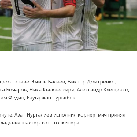
щем составе: Эмиль Балаев, Виктор Дмитренко,
та Бочаров, Ника Квеквескири, Александр Клещенко,
сим Федин, Бауыржан Турысбек.
нуте. Азат Нургалиев исполнил корнер, мяч принял
владения шахтерского голкипера.