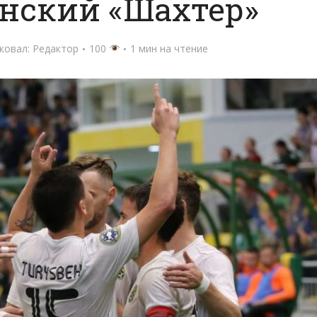
нский «Шахтер»
ковал:
Редактор
100
1 мин на чтение