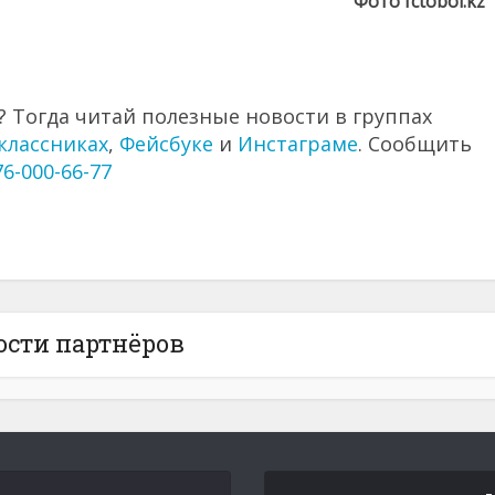
Фото fctobol.kz
 Тогда читай полезные новости в группах
классниках
,
Фейсбуке
и
Инстаграме
. Сообщить
76-000-66-77
ости партнёров