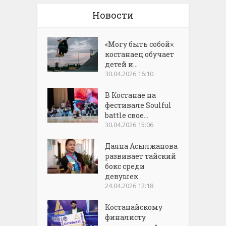
Новости
«Могу быть собой»:
костанаец обучает
детей и...
30.04.2026 16:10
В Костанае на
фестивале Soulful
battle свое...
30.04.2026 15:06
Даяна Асылжанова
развивает тайский
бокс среди
девушек
24.04.2026 12:18
Костанайскому
финалисту