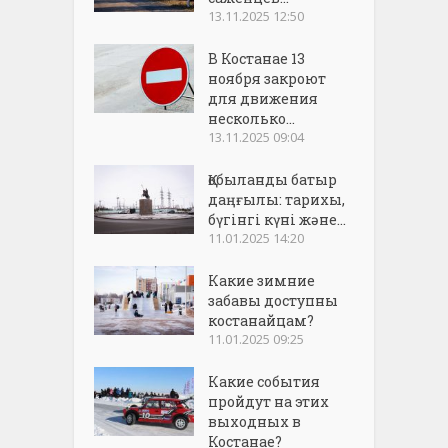
13.11.2025 12:50
В Костанае 13
ноября закроют
для движения
несколько...
13.11.2025 09:04
Қобыланды батыр
даңғылы: тарихы,
бүгінгі күні және...
11.01.2025 14:20
Какие зимние
забавы доступны
костанайцам?
11.01.2025 09:25
Какие события
пройдут на этих
выходных в
Костанае?