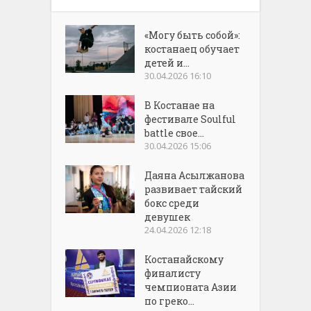
«Могу быть собой»:
костанаец обучает
детей и...
30.04.2026 16:10
В Костанае на
фестивале Soulful
battle свое...
30.04.2026 15:06
Даяна Асылжанова
развивает тайский
бокс среди
девушек
24.04.2026 12:18
Костанайскому
финалисту
чемпионата Азии
по греко...