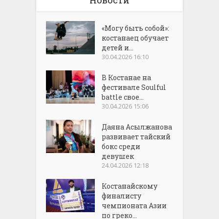
«Могу быть собой»:
костанаец обучает
детей и...
30.04.2026 16:10
В Костанае на
фестивале Soulful
battle свое...
30.04.2026 15:06
Даяна Асылжанова
развивает тайский
бокс среди
девушек
24.04.2026 12:18
Костанайскому
финалисту
чемпионата Азии
по греко...