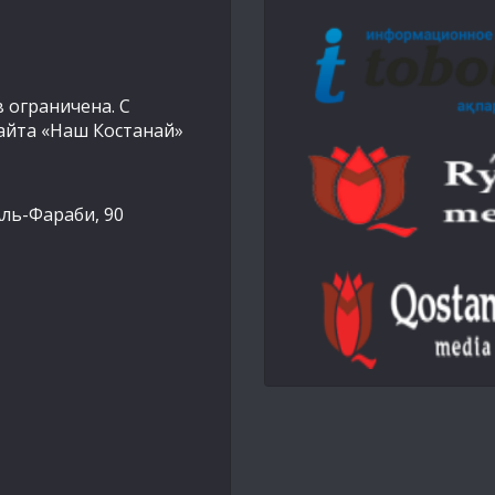
 ограничена. С
айта «Наш Костанай»
Аль-Фараби, 90