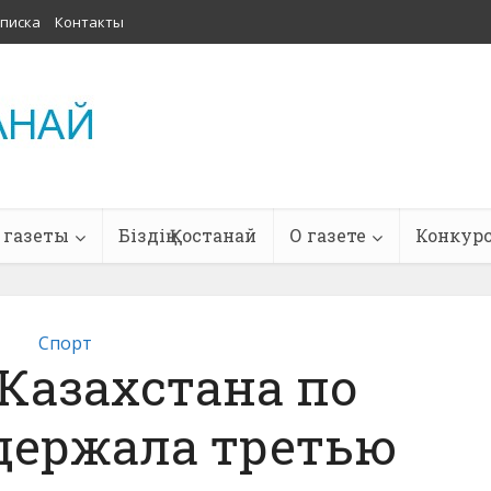
писка
Контакты
 газеты
Біздің Қостанай
О газете
Конкур
Спорт
Казахстана по
держала третью