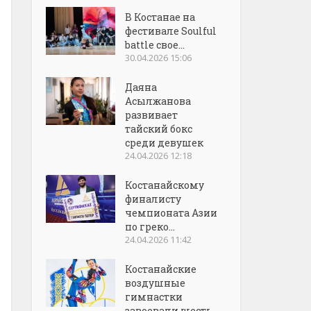
В Костанае на
фестивале Soulful
battle свое...
30.04.2026 15:06
Даяна
Асылжанова
развивает
тайский бокс
среди девушек
24.04.2026 12:18
Костанайскому
финалисту
чемпионата Азии
по греко...
24.04.2026 11:42
Костанайские
воздушные
гимнастки
завоевали шесть...