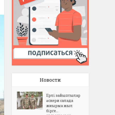
Новости
Ерлі зайыптылар
әскери салада
жиырма жыл
бірге...