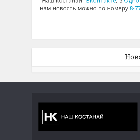
"Наш Костанай"
ВКонтакте
, в
Одно
нам новость можно по номеру
8-7
Нов