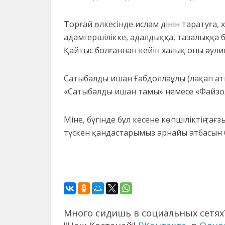
Торғай өлкесінде ислам дінін таратуға
адамгершілікке, адалдыққа, тазалыққа бау
Қайтыс болғаннан кейін халық оны әулие
Сатыбалды ишан Ғабдоллаұлы (лақап аты
«Сатыбалды ишан тамы» немесе «Файзол
Міне, бүгінде бұл кесене көпшіліктің та
түскен қандастарымыз арнайы атбасын 
Много сидишь в социальных сетях?