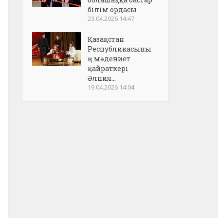
білім ордасы
23.04.2026 14:47
Қазақстан
Республикасыны
ң мәдениет
қайраткері
Әлпия...
19.04.2026 14:04