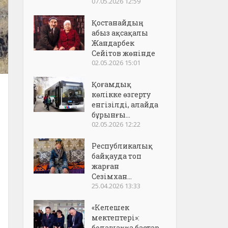
07.05.2026 12:59
Қостанайдың
абыз ақсақалы
Жандарбек
Сейітов жөнінде
02.05.2026 15:01
Қоғамдық
көлікке өзгерту
енгізілді, алайда
бұрынғы...
02.05.2026 12:22
Республикалық
байқауда топ
жарған
Сезімхан...
25.04.2026 13:33
«Келешек
мектептері»:
болашаққа бастар