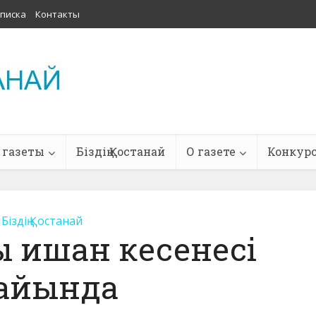
писка
Контакты
 газеты
Біздің Қостанай
О газете
Конкур
Біздің Қостанай
 ишан кесенесі
айында