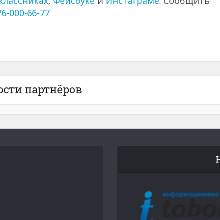
классниках
,
Фейсбуке
и
Инстаграме
. Сообщить
76-000-66-77
ости партнёров