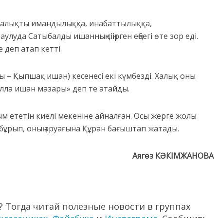
, халықты имандылыққа, инабаттылыққа,
луда Сатыбалды ишанның сіңірген еңбегі өте зор еді.
 деп атап кетті.
 – Қыпшақ ишан) кесенесі екі күмбезді. Халық оны
ла ишан мазары» деп те атайды.
ғзым ететін киелі мекеніне айналған. Осы жерге жолы
бұрып, оның аруағына Құран бағыштап жатады.
Аягөз КӘКІМЖАНОВА
 Тогда читай полезные новости в группах