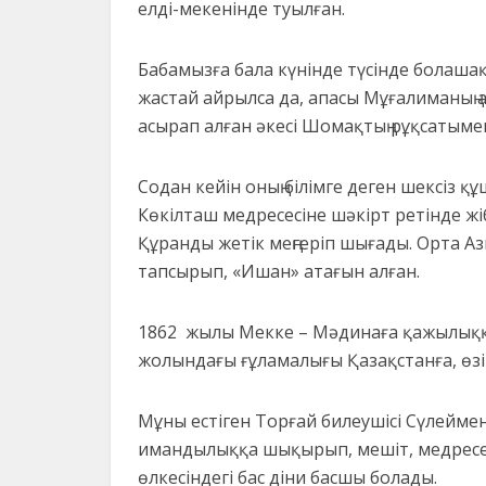
елді-мекенінде туылған.
Бабамызға бала күнінде түсінде болаша
жастай айрылса да, апасы Мұғалиманың
асырап алған әкесі Шомақтың рұқсатымен
Содан кейін оның білімге деген шексіз 
Көкілташ медресесіне шәкірт ретінде ж
Құранды жетік меңгеріп шығады. Орта Аз
тапсырып, «Ишан» атағын алған.
1862 жылы Мекке – Мәдинаға қажылыққа
жолындағы ғұламалығы Қазақстанға, өзіні
Мұны естіген Торғай билеушісі Сүлеймен
имандылыққа шықырып, мешіт, медресе 
өлкесіндегі бас діни басшы болады.