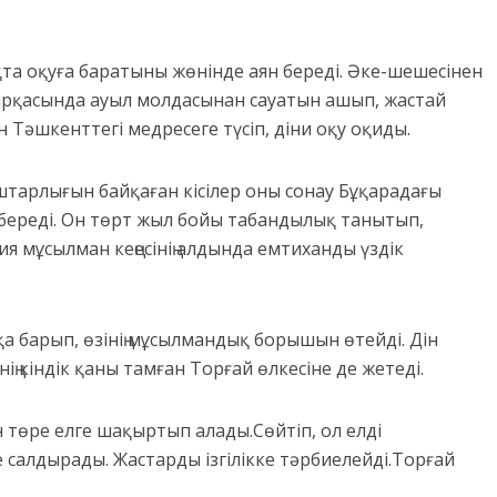
қта оқуға баратыны жөнінде аян береді. Әке-шешесінен
 арқасында ауыл молдасынан сауатын ашып, жастай
 Тәшкенттегі медресеге түсіп, діни оқу оқиды.
құштарлығын байқаған кісілер оны сонау Бұқарадағы
ібереді. Он төрт жыл бойы табандылық танытып,
ия мұсылман кеңесінің алдында емтиханды үздік
 барып, өзінің мұсылмандық борышын өтейді. Дін
ң кіндік қаны тамған Торғай өлкесіне де жетеді.
 төре елге шақыртып алады.Сөйтіп, ол елді
салдырады. Жастарды ізгілікке тәрбиелейді.Торғай