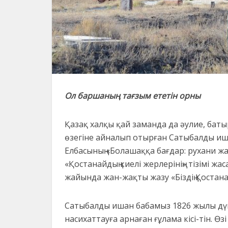
Ол баршаның тағзым ететін орны
Қазақ халқы қай заманда да әулие, батыр
өзегіне айналып отырған Сатыбалды иша
Елбасының «Болашаққа бағдар: рухани жа
«Қостанайдың киелі жерлерінің» тізімі ж
жайында жан-жақты жазу «Біздің Қостанай
Сатыбалды ишан бабамыз 1826 жылы дүни
насихаттауға арнаған ғұлама кісі-тін. Ө