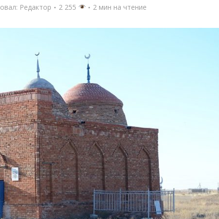
овал:
Редактор
2 255
2 мин на чтение