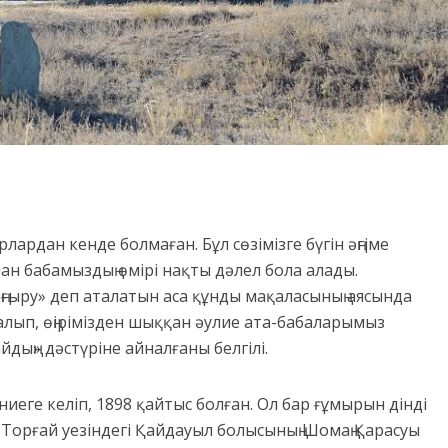
лардан кенде болмаған. Бұл сөзімізге бүгін әңгіме
н бабамыздың өмірі нақты дәлел бола алады.
ңғыру» деп аталатын аса құнды мақаласының аясында
асалып, өңірімізден шыққан әулие ата-бабаларымыз
дың» дәстүріне айналғаны белгілі.
еге келіп, 1898 қайтыс болған. Ол бар ғұмырын дінді
зі Торғай уезіндегі Қайдауыл болысының Шомаң Қарасуы