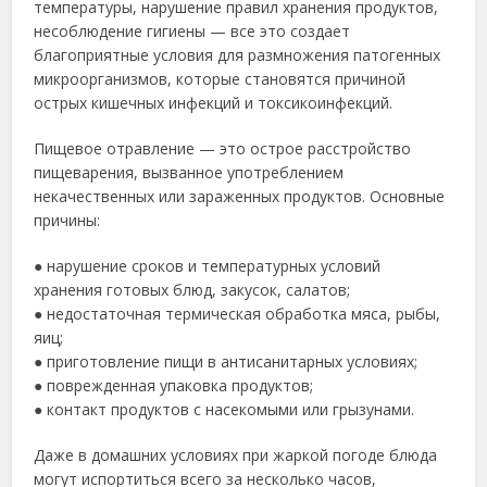
температуры,
нарушение
правил
хранения
продуктов,
несоблюдение
гигиены —
все
это
создает
благоприятные
условия
для
размножения
патогенных
микроорганизмов,
которые
становятся
причиной
острых
кишечных
инфекций
и
токсикоинфекций.
Пищевое
отравление —
это
острое
расстройство
пищеварения,
вызванное
употреблением
некачественных
или
зараженных
продуктов.
Основные
причины:
●
нарушение
сроков
и
температурных
условий
хранения
готовых
блюд,
закусок,
салатов;
●
недостаточная
термическая
обработка
мяса,
рыбы,
яиц;
●
приготовление
пищи
в
антисанитарных
условиях;
●
поврежденная
упаковка
продуктов;
●
контакт
продуктов
с
насекомыми
или
грызунами.
Даже
в
домашних
условиях
при
жаркой
погоде
блюда
могут
испортиться
всего
за
несколько
часов,