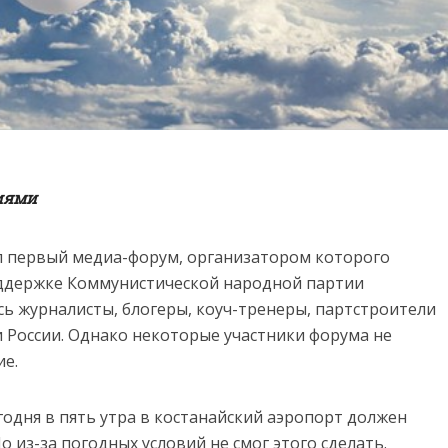
виями
ал первый медиа-форум, организатором которого
оддержке Коммунистической народной партии
сь журналисты, блогеры, коуч-тренеры, партстроители
и России. Однако некоторые участники форума не
ие.
годня в пять утра в костанайский аэропорт должен
 из-за погодных условий не смог этого сделать.