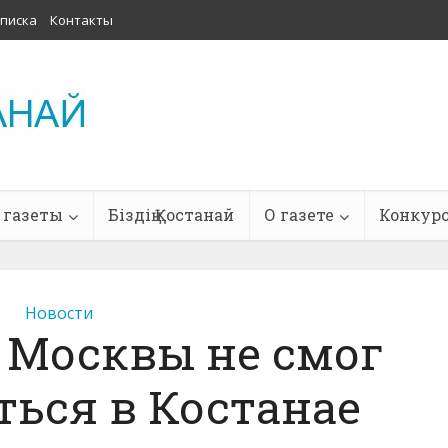
писка
Контакты
 газеты
Біздің Қостанай
О газете
Конкур
Новости
 Москвы не смог
ься в Костанае