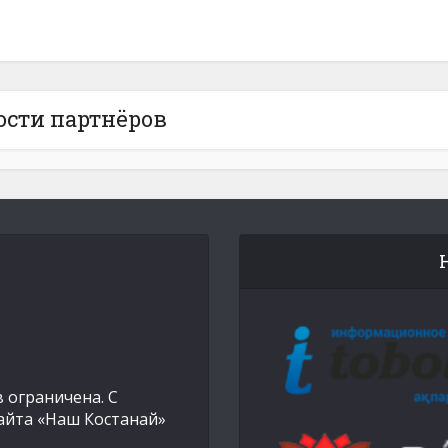
ости партнёров
 ограничена. С
айта «Наш Костанай»