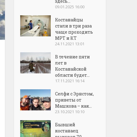
здесь...
09.01.2025 16:00
Костанайцы
стали в три раза
чаще проходить
МРТ и КТ
24.11.2021 13:01
В течение пяти
лет в
Костанайской
области будет...
17.11.2021 16:14
Селфи с Эрнстом,
приветы от
Машкова – как...
23.10.2021 10:10
Бывший
костанаец
выиграл 70