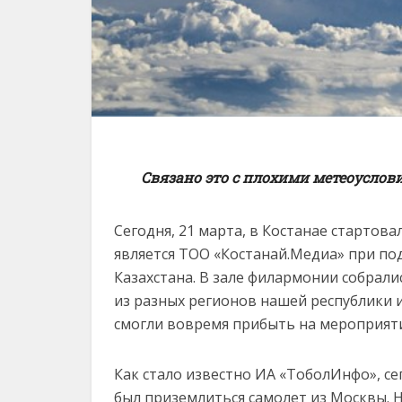
Связано это с плохими метеоусло
Сегодня, 21 марта, в Костанае стартов
является ТОО «Костанай.Медиа» при п
Казахстана. В зале филармонии собрали
из разных регионов нашей республики 
смогли вовремя прибыть на мероприят
Как стало известно ИА «ТоболИнфо», се
был приземлиться самолет из Москвы. Но