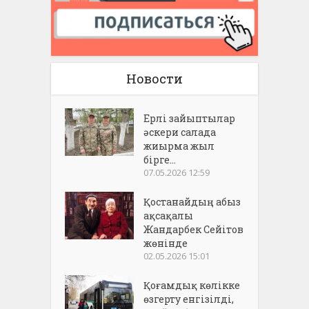
Новости
Ерлі зайыптылар
әскери салада
жиырма жыл
бірге...
07.05.2026 12:59
Қостанайдың абыз
ақсақалы
Жандарбек Сейітов
жөнінде
02.05.2026 15:01
Қоғамдық көлікке
өзгерту енгізілді,