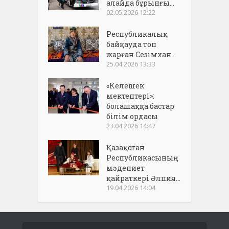
алайда бұрынғы...
02.05.2026 12:22
Республикалық
байқауда топ
жарған Сезімхан...
25.04.2026 13:33
«Келешек
мектептері»:
болашаққа бастар
білім ордасы
23.04.2026 14:47
Қазақстан
Республикасының
мәдениет
қайраткері Әлпия...
19.04.2026 14:04