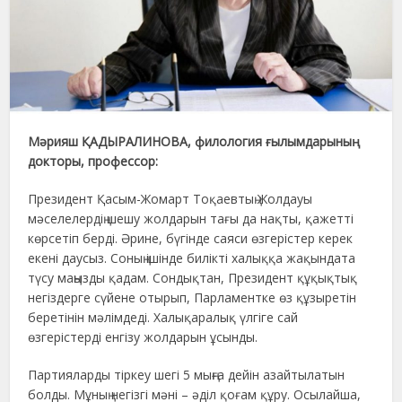
Мәрияш ҚАДЫРАЛИНОВА, филология ғылымдарының
докторы, профессор:
Президент Қасым-Жомарт Тоқаевтың Жолдауы
мәселелердің шешу жолдарын тағы да нақты, қажетті
көрсетіп берді. Әрине, бүгінде саяси өзгерістер керек
екені даусыз. Соның ішінде билікті халыққа жақындата
түсу маңызды қадам. Сондықтан, Президент құқықтық
негіздерге сүйене отырып, Парламентке өз құзыретін
беретінін мәлімдеді. Халықаралық үлгіге сай
өзгерістерді енгізу жолдарын ұсынды.
Партияларды тіркеу шегі 5 мыңға дейін азайтылатын
болды. Мұның негізгі мәні – әділ қоғам құру. Осылайша,