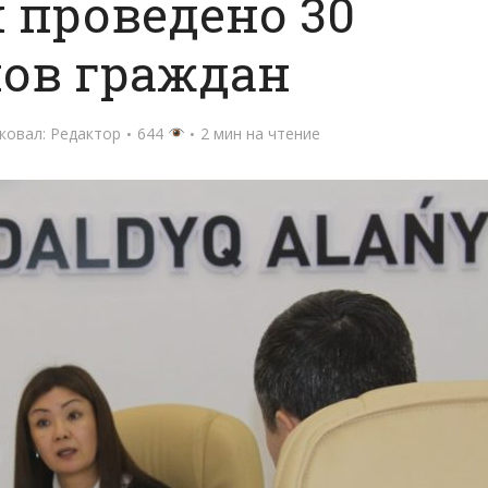
 проведено 30
ов граждан
ковал:
Редактор
644
2 мин на чтение