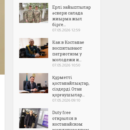
Ерлі зайыптылар
әскери салада
жиырма жыл
бірге...
07.05.2026 12:59
Как в Костанае
воспитывают
патриотизм у
молодежи и...
07.05.2026 10:50
Құрметті
қостанайлықтар,
сіздерді Отан
қорғаушылар...
07.05.2026 09:10
Duty free
открылся в
костанайском
международном..