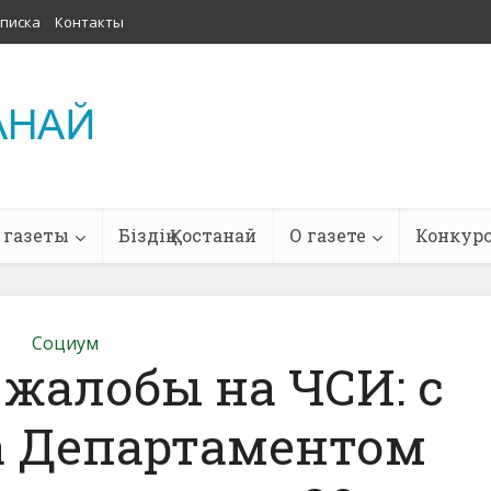
писка
Контакты
 газеты
Біздің Қостанай
О газете
Конкур
Социум
 жалобы на ЧСИ: с
а Департаментом