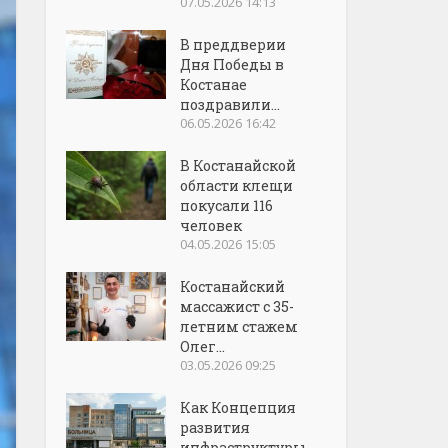
07.05.2026 14:13
В преддверии
Дня Победы в
Костанае
поздравили...
06.05.2026 16:42
В Костанайской
области клещи
покусали 116
человек
04.05.2026 15:05
Костанайский
массажист с 35-
летним стажем
Олег...
03.05.2026 09:25
Как Концепция
развития
инфраструктуры...