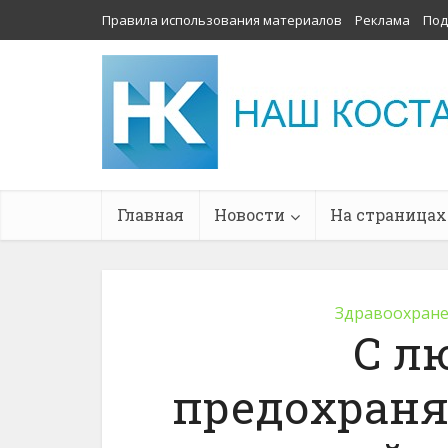
Правила использования материалов
Реклама
Под
Главная
Новости
На страницах
Здравоохран
С л
предохраняй