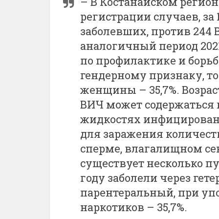
– В Костанайском регион
регистрации случаев, за 
заболевших, против 244
аналогичный период 2021
по профилактике и борьб
гендерному признаку, то
женщины – 35,7%. Возраст
ВИЧ может содержаться 
жидкостях инфицированн
для заражения количеств
сперме, влагалищном сек
существует несколько пу
году заболели через гет
парентеральный, при у
наркотиков – 35,7%.