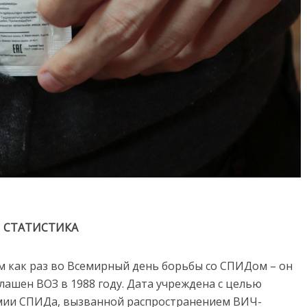
СТАТИСТИКА
ем как раз во Всемирный день борьбы со СПИДом – он
лашен ВОЗ в 1988 году. Дата учреждена с целью
мии СПИДа, вызванной распространением ВИЧ-