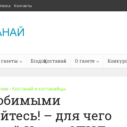
писка
Контакты
 газеты
Біздің Қостанай
О газете
Конкур
ение
Костанай и костанайцы
•
юбимыми
тесь! – для чего