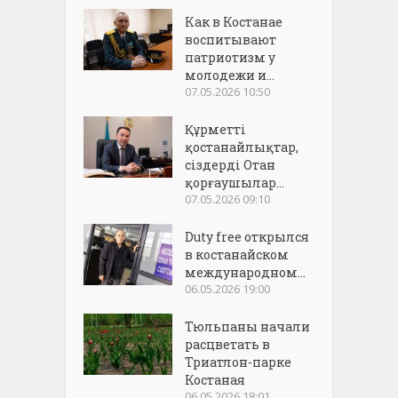
Как в Костанае
воспитывают
патриотизм у
молодежи и...
07.05.2026 10:50
Құрметті
қостанайлықтар,
сіздерді Отан
қорғаушылар...
07.05.2026 09:10
Duty free открылся
в костанайском
международном...
06.05.2026 19:00
Тюльпаны начали
расцветать в
Триатлон-парке
Костаная
06.05.2026 18:01