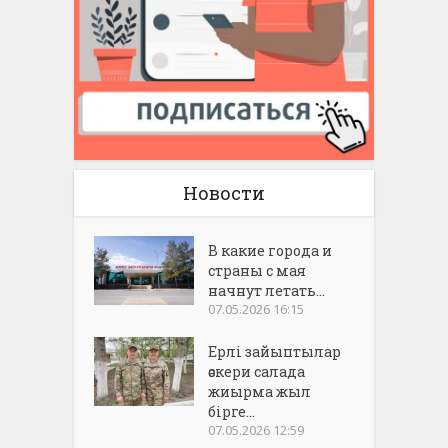
Новости
В какие города и
страны с мая
начнут летать...
07.05.2026 16:15
Ерлі зайыптылар
әскери салада
жиырма жыл
бірге...
07.05.2026 12:59