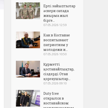
Ерлі зайыптылар
әскери салада
жиырма жыл
бірге...
07.05.2026 12:59
Как в Костанае
воспитывают
патриотизм у
молодежи и...
07.05.2026 10:50
Құрметті
қостанайлықтар,
сіздерді Отан
қорғаушылар...
07.05.2026 09:10
Duty free
открылся в
костанайском
международном..