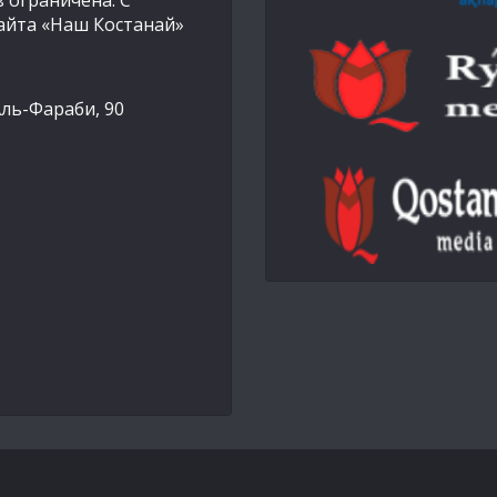
 ограничена. С
айта «Наш Костанай»
Аль-Фараби, 90