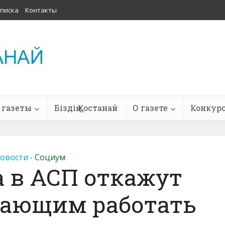
писка
Контакты
 газеты
Біздің Қостанай
О газете
Конкур
овости
Социум
•
а в АСП откажут
лающим работать