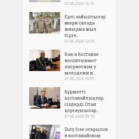
07.05.2026 16:15
Ерлі зайыптылар
әскери салада
жиырма жыл
бірге...
07.05.2026 12:59
Как в Костанае
воспитывают
патриотизм у
молодежи и...
07.05.2026 10:50
Құрметті
қостанайлықтар,
сіздерді Отан
қорғаушылар...
07.05.2026 09:10
Duty free открылся
в костанайском