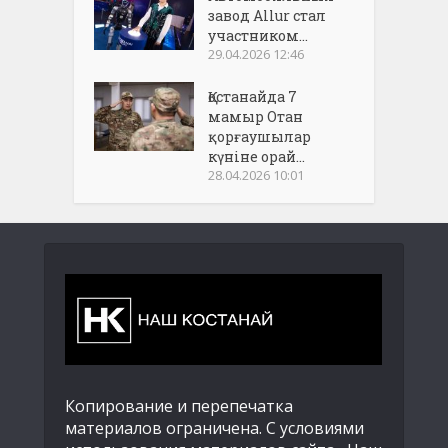
завод Allur стал
участником...
29.04.2026 12:46
Қостанайда 7
мамыр Отан
қорғаушылар
күніне орай...
28.04.2026 10:01
Копирование и перепечатка
материалов ограничена. С условиями