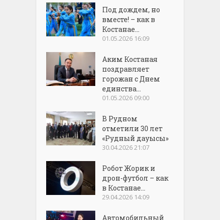
Под дождем, но
вместе! – как в
Костанае...
01.05.2026 16:09
Аким Костаная
поздравляет
горожан с Днем
единства...
01.05.2026 09:00
В Рудном
отметили 30 лет
«Рудный дауысы»
30.04.2026 21:07
Робот Жорик и
дрон-футбол – как
в Костанае...
29.04.2026 14:09
Автомобильный