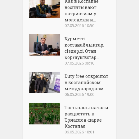
Как в Костанае
воспитывают
патриотизм у
молодежи и...
07.05.2026 10:50
Құрметті
қостанайлықтар,
сіздерді Отан
қорғаушылар...
07.05.2026 09:10
Duty free открылся
в костанайском
международном...
06.05.2026 19:00
Тюльпаны начали
расцветать в
Триатлон-парке
Костаная
06.05.2026 18:01