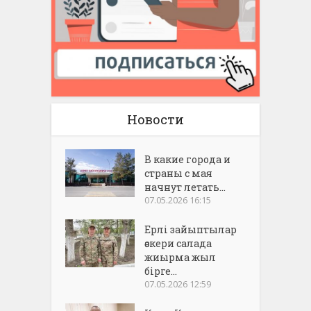
Новости
В какие города и
страны с мая
начнут летать...
07.05.2026 16:15
Ерлі зайыптылар
әскери салада
жиырма жыл
бірге...
07.05.2026 12:59