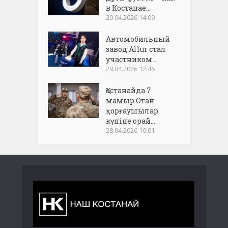
в Костанае...
29.04.2026 14:09
Автомобильный
завод Allur стал
участником...
29.04.2026 12:46
Қостанайда 7
мамыр Отан
қорғаушылар
күніне орай...
28.04.2026 10:01