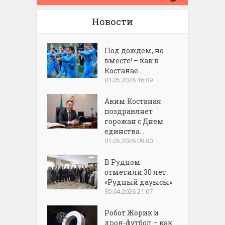
Новости
Под дождем, но
вместе! – как в
Костанае...
01.05.2026 16:09
Аким Костаная
поздравляет
горожан с Днем
единства...
01.05.2026 09:00
В Рудном
отметили 30 лет
«Рудный дауысы»
30.04.2026 21:07
Робот Жорик и
дрон-футбол – как