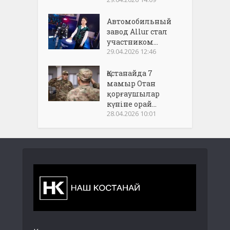
Автомобильный
завод Allur стал
участником...
29.04.2026 12:46
Қостанайда 7
мамыр Отан
қорғаушылар
күніне орай...
28.04.2026 10:01