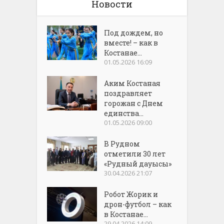
Новости
Под дождем, но
вместе! – как в
Костанае...
01.05.2026 16:09
Аким Костаная
поздравляет
горожан с Днем
единства...
01.05.2026 09:00
В Рудном
отметили 30 лет
«Рудный дауысы»
30.04.2026 21:07
Робот Жорик и
дрон-футбол – как
в Костанае...
29.04.2026 14:09