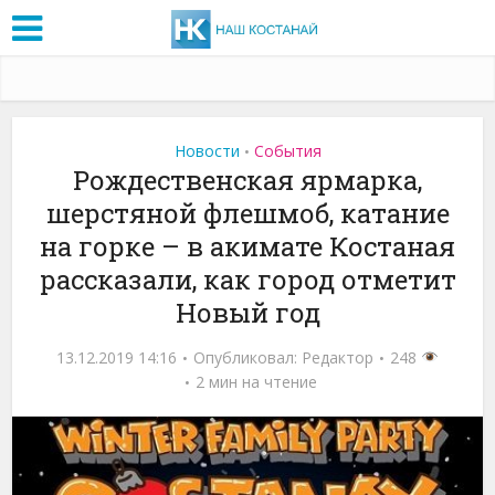
Новости
События
•
Рождественская ярмарка,
шерстяной флешмоб, катание
на горке – в акимате Костаная
рассказали, как город отметит
Новый год
13.12.2019 14:16
Опубликовал:
Редактор
248
2 мин на чтение