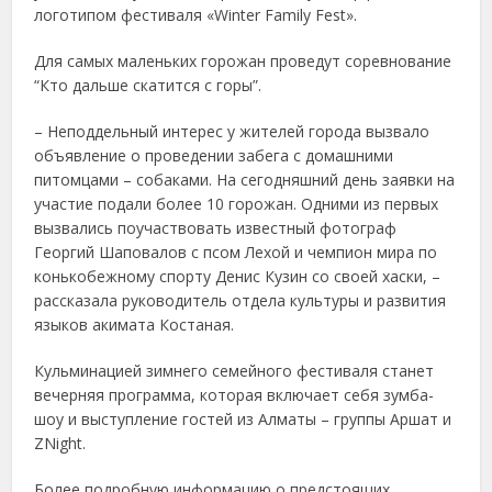
логотипом фестиваля «Winter Family Fest».
Для самых маленьких горожан проведут соревнование
“Кто дальше скатится с горы”.
– Неподдельный интерес у жителей города вызвало
объявление о проведении забега с домашними
питомцами – собаками. На сегодняшний день заявки на
участие подали более 10 горожан. Одними из первых
вызвались поучаствовать известный фотограф
Георгий Шаповалов с псом Лехой и чемпион мира по
конькобежному спорту Денис Кузин со своей хаски, –
рассказала руководитель отдела культуры и развития
языков акимата Костаная.
Кульминацией зимнего семейного фестиваля станет
вечерняя программа, которая включает себя зумба-
шоу и выступление гостей из Алматы – группы Аршат и
ZNight.
Более подробную информацию о предстоящих