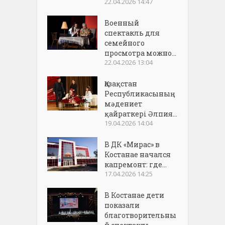
22.04.2026 14:47
Военный
спектакль для
семейного
просмотра можно...
22.04.2026 13:04
Қазақстан
Республикасының
мәдениет
қайраткері Әлпия...
19.04.2026 14:04
В ДК «Мирас» в
Костанае начался
капремонт: где...
17.04.2026 14:25
В Костанае дети
показали
благотворительны