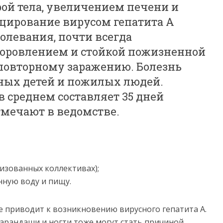
й тела, увеличением печени и
цирование вирусом гепатита А
олевания, почти всегда
оровлением и стойкой пожизненной
повторному заражению. Болезнь
дных детей и пожилых людей.
 среднем составляет 35 дней
отмечают в ведомстве.
низованных коллективах);
нную воду и пищу.
е приводит к возникновению вирусного гепатита А.
арандаши и ногти тоже могут стать причиной