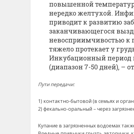
повышенной температуро
нередко желтухой. Инфи
приводит к развитию заб
заканчивающегося вызд
невосприимчивостью к 
тяжело протекает у гру
Инкубационный период в
(диапазон 7-50 дней), – 
Пути передачи:
1) контактно-бытовой (в семьях и орга
2) фекально-оральный – через загрязне
Купание в загрязненных водоемах такж
Вредные привычки грызть авторучки, к