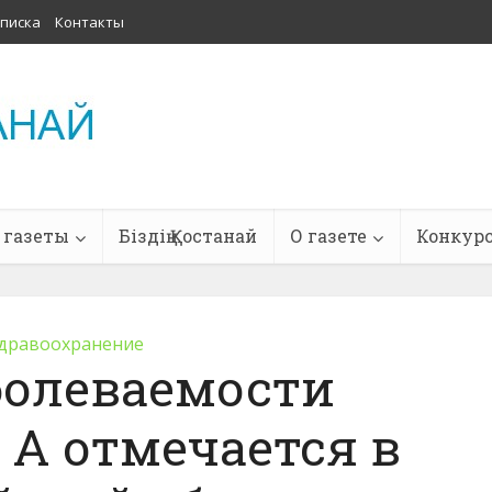
писка
Контакты
 газеты
Біздің Қостанай
О газете
Конкур
дравоохранение
болеваемости
 А отмечается в