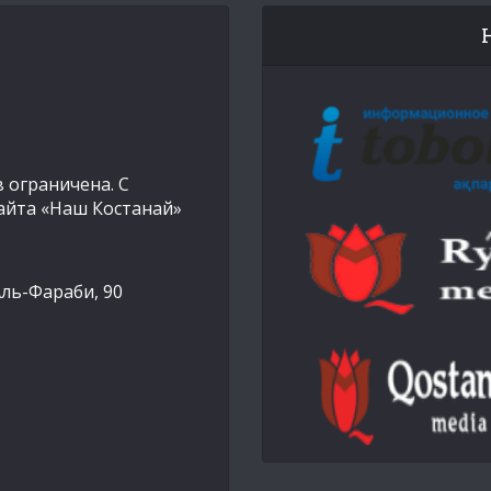
 ограничена. С
айта «Наш Костанай»
Аль-Фараби, 90