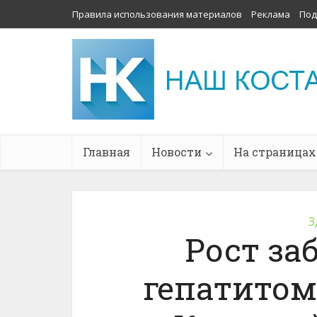
Правила использования материалов
Реклама
Под
Главная
Новости
На страницах
З
Рост за
гепатитом