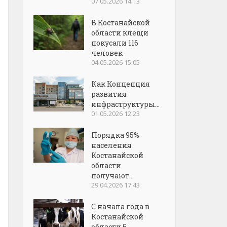
07.05.2026 14:13
В Костанайской
области клещи
покусали 116
человек
04.05.2026 15:05
Как Концепция
развития
инфраструктуры...
01.05.2026 12:23
Порядка 95%
населения
Костанайской
области
получают...
29.04.2026 17:43
С начала года в
Костанайской
области 5