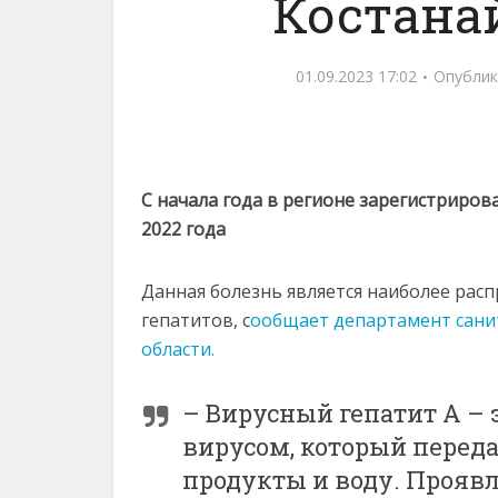
Костана
01.09.2023 17:02
Опублик
С начала года в регионе зарегистриров
2022 года
Данная болезнь является наиболее рас
гепатитов, с
ообщает департамент сани
области.
– Вирусный гепатит А – 
вирусом, который перед
продукты и воду. Проявл