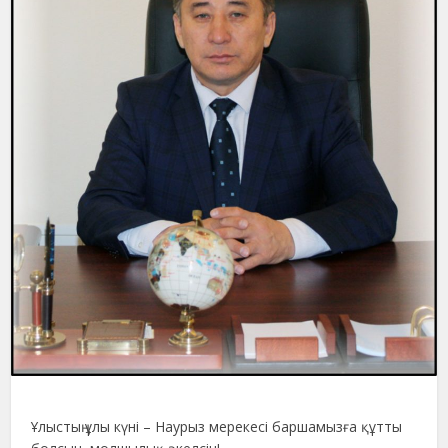
Ұлыстың ұлы күні – Наурыз мерекесі баршамызға құтты