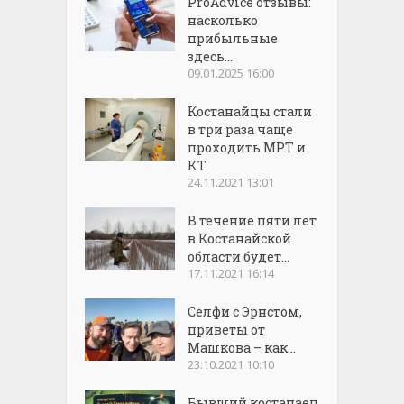
ProAdvice отзывы:
насколько
прибыльные
здесь...
09.01.2025 16:00
Костанайцы стали
в три раза чаще
проходить МРТ и
КТ
24.11.2021 13:01
В течение пяти лет
в Костанайской
области будет...
17.11.2021 16:14
Селфи с Эрнстом,
приветы от
Машкова – как...
23.10.2021 10:10
Бывший костанаец