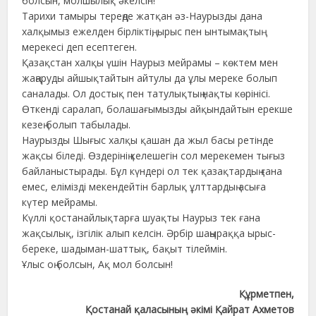
болсын, молшылық әкелсін!
Тарихи тамыры тереңде жатқан әз-Наурызды дана
халқымыз ежелден бірліктің, ырыс пен ынтымақтың
мерекесі деп есептеген.
Қазақстан халқы үшін Наурыз мейрамы – көктем мен
жаңаруды айшықтайтын айтулы да ұлы мереке болып
саналады. Ол достық пен татулықтың нақты көрінісі.
Өткенді саралап, болашағымызды айқындайтын ерекше
кезең болып табылады.
Наурызды Шығыс халқы қашан да жыл басы ретінде
жақсы біледі. Өздерінің келешегін сол мерекемен тығыз
байланыстырады. Бұл күндері ол тек қазақтардың ғана
емес, елімізді мекендейтін барлық ұлттардың асыға
күтер мейрамы.
Күллі қостанайлықтарға шуақты Наурыз тек ғана
жақсылық, ізгілік алып келсін. Әрбір шаңыраққа ырыс-
береке, шадыман-шаттық, бақыт тілеймін.
Ұлыс оң болсын, Ақ мол болсын!
Құрметпен,
Қостанай қаласының әкімі Қайрат Ахметов