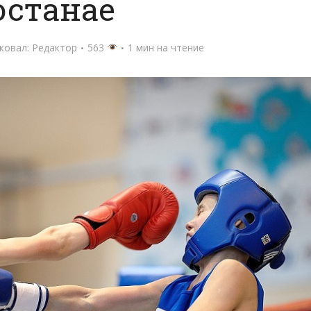
останае
ковал:
Редактор
563
1 мин на чтение