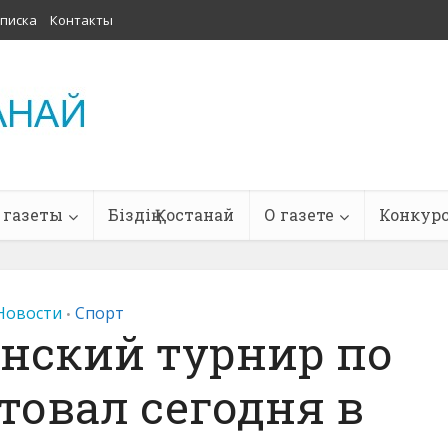
писка
Контакты
 газеты
Біздің Қостанай
О газете
Конкур
Новости
Спорт
•
нский турнир по
товал сегодня в