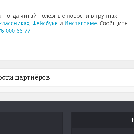
 Тогда читай полезные новости в группах
классниках
,
Фейсбуке
и
Инстаграме
. Сообщить
76-000-66-77
ости партнёров