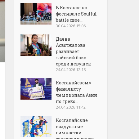
В Костанае на
фестивале Soulful
battle свое...
30.04.2026 15:06
Даяна
Асылжанова
развивает
тайский бокс
среди девушек
24.04.2026 12:18
Костанайскому
финалисту
чемпионата Азии
по греко...
24.04.2026 11:42
Костанайские
воздушные
гимнастки
завоевали шесть...