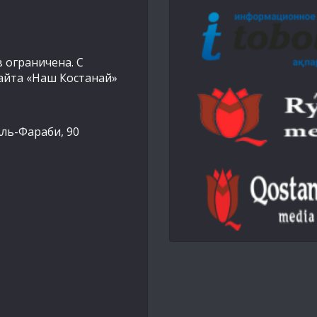
 ограничена. С
айта «Наш Костанай»
Аль-Фараби, 90