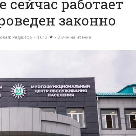
е сейчас работает
роведен законно
овал:
Редактор
4 612
2 мин на чтение