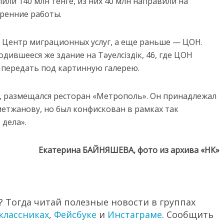
ли 140 млн тенге, из них 40 млн направили на
тренние работы.
ал Центр миграционных услуг, а еще раньше — ЦОН.
одившееся же здание на Тәуелсіздік, 46, где ЦОН
я передать под картинную галерею.
 46, размещался ресторан «Метрополь». Он принадлежал
етжанову, но был конфискован в рамках так
дела».
Екатерина БАЙНЯШЕВА, фото из архива «НК»
 Тогда читай полезные новости в группах
классниках
,
Фейсбуке
и
Инстаграме
. Сообщить