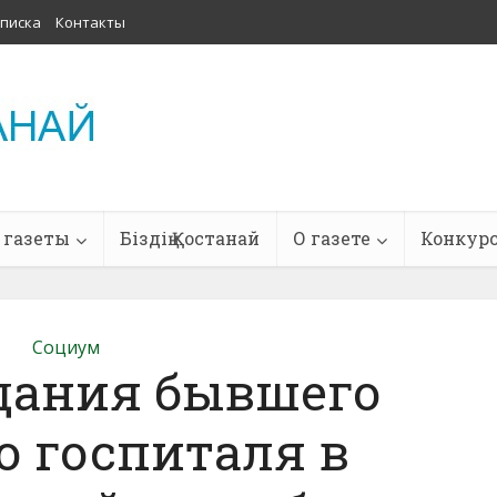
писка
Контакты
 газеты
Біздің Қостанай
О газете
Конкур
Социум
дания бывшего
о госпиталя в