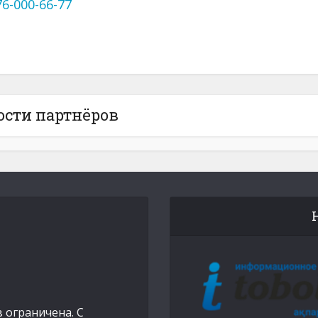
76-000-66-77
ости партнёров
 ограничена. С