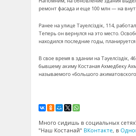
Напомним, на обновление здания выдели
ремонт фасада и еще 100 млн — на вну
Ранее на улице Тәуелсіздік, 114, работ
Теперь он вернулся на это место. Освоб
находился последние годы, планируетс
В свое время в здании на Тәуелсіздік,
бывшему акиму Костаная Ахмедбеку Ахм
называемого «большого акиматовского 
Много сидишь в социальных сетях?
"Наш Костанай"
ВКонтакте
, в
Одно