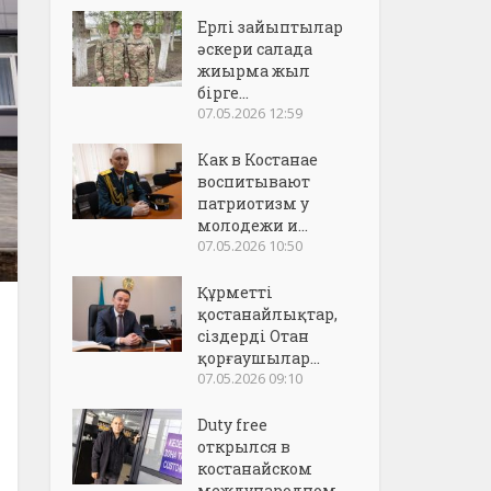
Ерлі зайыптылар
әскери салада
жиырма жыл
бірге...
07.05.2026 12:59
Как в Костанае
воспитывают
патриотизм у
молодежи и...
07.05.2026 10:50
Құрметті
қостанайлықтар,
сіздерді Отан
қорғаушылар...
07.05.2026 09:10
Duty free
открылся в
костанайском
международном..