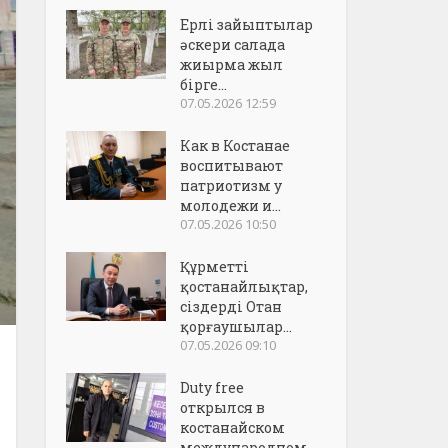
Ерлі зайыптылар
әскери салада
жиырма жыл
бірге...
07.05.2026 12:59
Как в Костанае
воспитывают
патриотизм у
молодежи и...
07.05.2026 10:50
Құрметті
қостанайлықтар,
сіздерді Отан
қорғаушылар...
07.05.2026 09:10
Duty free
открылся в
костанайском
международном..