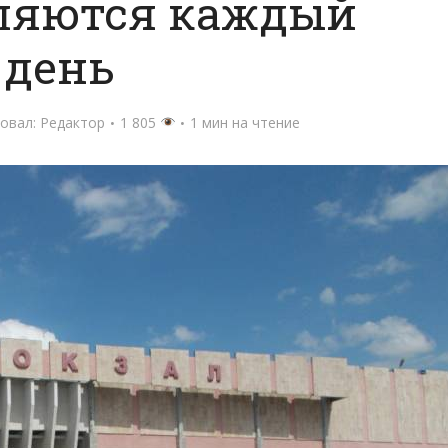
ляются каждый
день
овал:
Редактор
1 805
1 мин на чтение