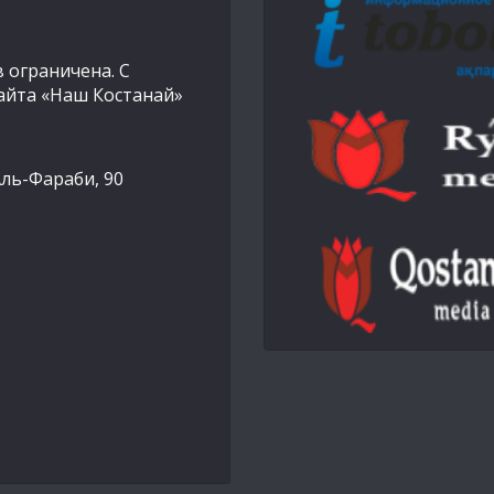
 ограничена. С
айта «Наш Костанай»
Аль-Фараби, 90