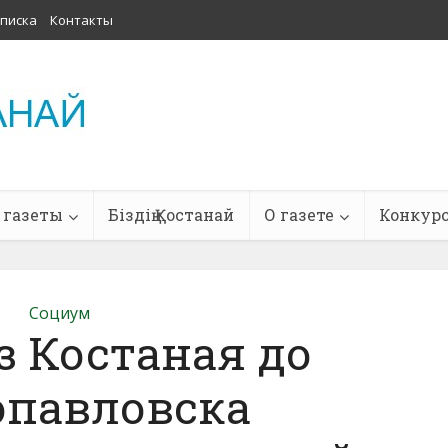
писка
Контакты
 газеты
Біздің Қостанай
О газете
Конкур
Социум
з Костаная до
опавловска