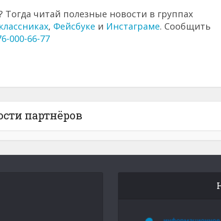
 Тогда читай полезные новости в группах
классниках
,
Фейсбуке
и
Инстаграме
. Сообщить
76-000-66-77
ости партнёров