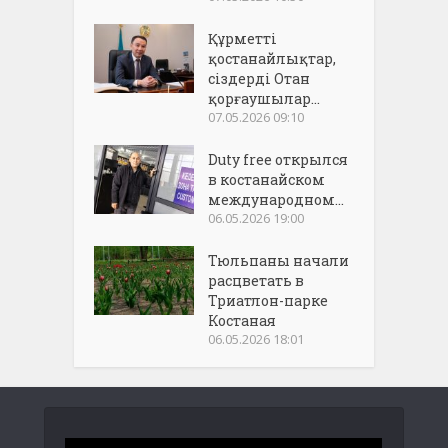
Құрметті
қостанайлықтар,
сіздерді Отан
қорғаушылар...
07.05.2026 09:10
Duty free открылся
в костанайском
международном...
06.05.2026 19:00
Тюльпаны начали
расцветать в
Триатлон-парке
Костаная
06.05.2026 18:01