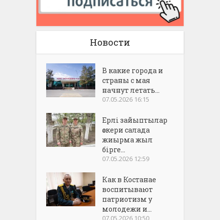
Новости
В какие города и
страны с мая
начнут летать...
07.05.2026 16:15
Ерлі зайыптылар
әскери салада
жиырма жыл
бірге...
07.05.2026 12:59
Как в Костанае
воспитывают
патриотизм у
молодежи и...
07.05.2026 10:50