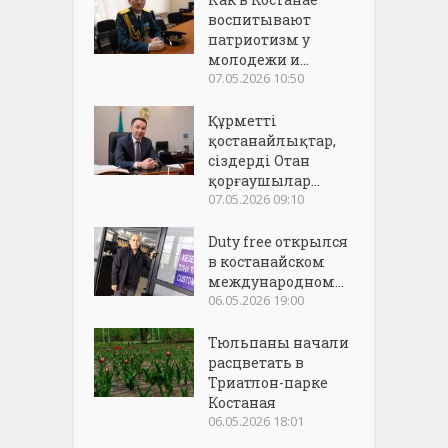
воспитывают
патриотизм у
молодежи и...
07.05.2026 10:50
Құрметті
қостанайлықтар,
сіздерді Отан
қорғаушылар...
07.05.2026 09:10
Duty free открылся
в костанайском
международном...
06.05.2026 19:00
Тюльпаны начали
расцветать в
Триатлон-парке
Костаная
06.05.2026 18:01