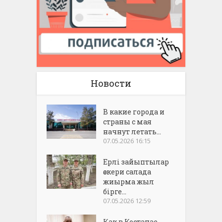
Новости
В какие города и
страны с мая
начнут летать...
07.05.2026 16:15
Ерлі зайыптылар
әскери салада
жиырма жыл
бірге...
07.05.2026 12:59
Как в Костанае