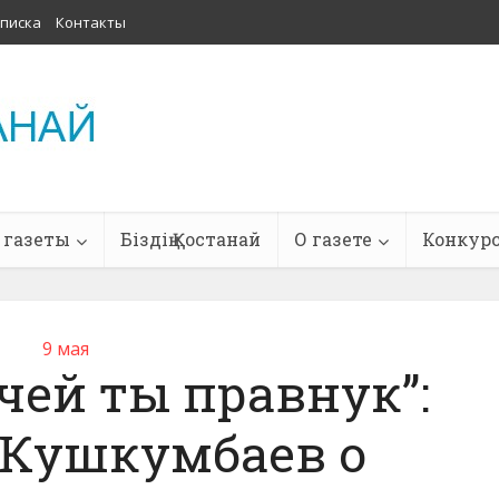
писка
Контакты
 газеты
Біздің Қостанай
О газете
Конкур
9 мая
чей ты правнук”:
Кушкумбаев о