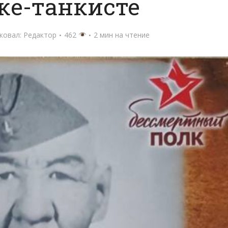
ке-танкисте
ковал:
Редактор
462
2 мин на чтение