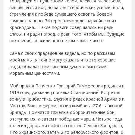
товарищей от пуль своим телом; Алексея Маресьева,
лишившегося ног, но за счет героических усилий, воли,
стремления к победе сумевшего освоить боевой
самолет заново; 74 героев-«молодогвардейцев» из
Краснодона… Такие подвиги совершались ни ради
славы, ни ради наград, а ради того, чтобы мы, будущие
поколения, не жили под гнетом захватчиков.
Сама я своих прадедов не видела, но по рассказам
моей мамы, я точно могу сказать что это хорошие
люди, обладающие сильным духом и высокими
моральным ценностями.
Мой прадед Панченко Григорий Тимофеевич родился в
1919 году, уроженец поселка Станционный. Встретил
войну в Прибалтике, служил в рядах Красной Армии в г.
Минтау. Был шофером, возил комбрига 27-й танковой
бригады. Помнятся тяжелые оборонительные бои,
отступления, а затем и победные марши. Четыре года
колесил дорогами войны в составе Северо-Западного,
1-го Украинского, затем 2-го Белорусского фронтов. В