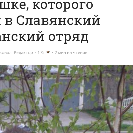
шке, которого
 в Славянский
анский отряд
ковал:
Редактор
175
2 мин на чтение