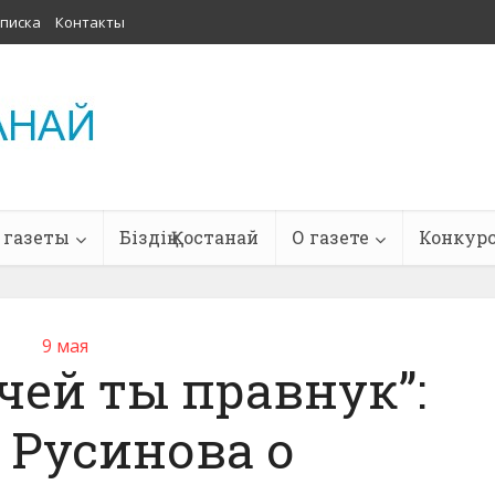
писка
Контакты
 газеты
Біздің Қостанай
О газете
Конкур
9 мая
чей ты правнук”:
 Русинова о