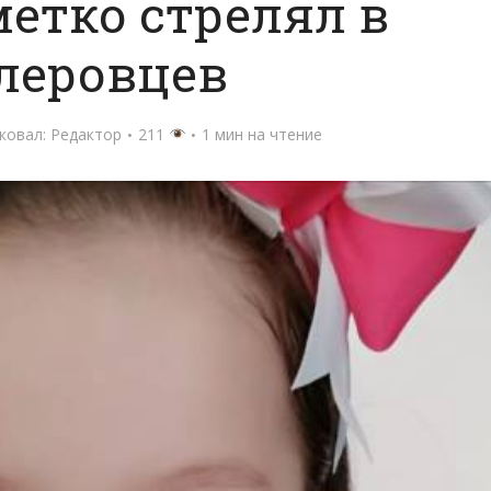
етко стрелял в
леровцев
ковал:
Редактор
211
1 мин на чтение