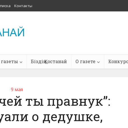
писка
Контакты
 газеты
Біздің Қостанай
О газете
Конкур
9 мая
чей ты правнук”:
уали о дедушке,