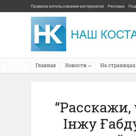
Правила использования материалов
Реклама
Под
Главная
Новости
На страницах
“Расскажи, 
Iнжу Ғабд