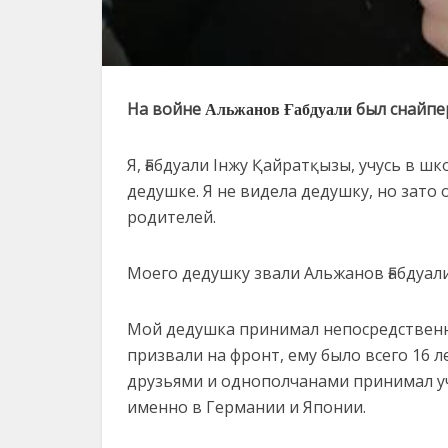
Альжанов Ғабдуали
На войне
был снайпе
Я, Ғабдуали Iнжу Қайратқызы, учусь в шк
дедушке. Я не видела дедушку, но зато
родителей.
Моего дедушку звали Альжанов Ғабдуали.
Мой дедушка принимал непосредственно
призвали на фронт, ему было всего 16 л
друзьями и однополчанами принимал уч
именно в Германии и Японии.